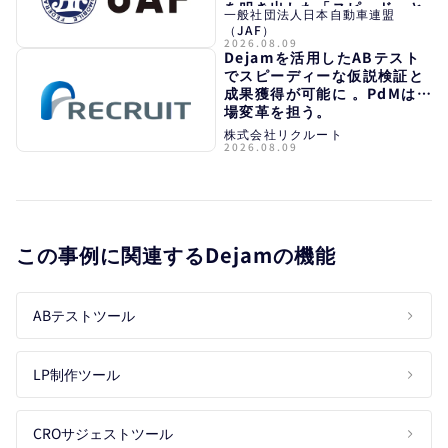
を叩き出した「スピード」と
一般社団法人日本自動車連盟
「分析力」。
（JAF）
2026.08.09
Dejamを活用したABテスト
でスピーディーな仮説検証と
成果獲得が可能に 。PdMは市
場変革を担う。
株式会社リクルート
2026.08.09
この事例に関連するDejamの機能
ABテストツール
LP制作ツール
CROサジェストツール