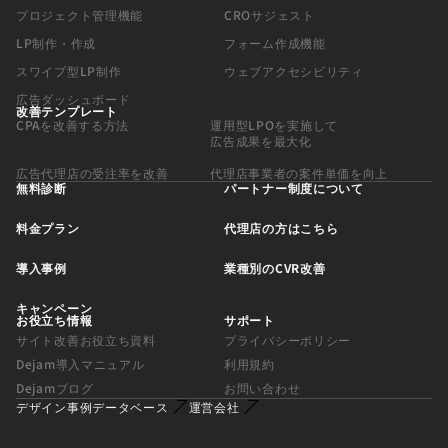
プロジェクト管理機能
CROサジェスト
LP制作・作成
フォーム作成機能
スワイプ型LP制作
ウェブアクセシビリティ
広告ダッシュボード
改善テンプレート
CPAを改善する方法
運用型LPOを実施して
広告成果を最大化
広告代理店の受注率を改善
代理店事業者の案件単価を向上
無料診断
パートナー制度について
料金プラン
代理店の方はこちら
導入事例
業種別のCVR改善
キャンペーン
お役立ち情報
サポート
サイト改善お役立ち資料
プライバシーポリシー
Dejam導入マニュアル
利用規約
Dejamブログ
お問い合わせ
デザイン事例データベース
運営会社