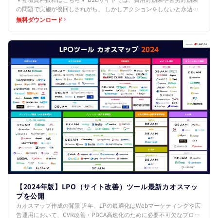
の問題で実施が後回しされがち、 しかしアクションをしないと永遠に
機会損失をします。 ↓ 定石パート 1.簡単でもい…
無料ダウンロード
【2024年版】LPO（サイト改善）ツール最新カオスマッ
プを公開
カオスマップ作成の背景 近年、LPの最適化はWebマーケティングや広
告運用において、CVR改善・PDCA高速化のために必要不可欠なプロセ