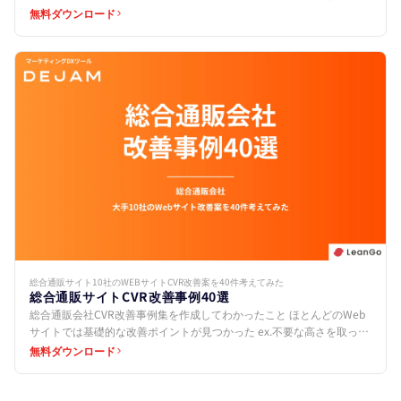
スとなっています。 しかし、その最適化プロセ…
無料ダウンロード
総合通販サイト10社のWEBサイトCVR改善案を40件考えてみた
総合通販サイトCVR改善事例40選
総合通販会社CVR改善事例集を作成してわかったこと ほとんどのWeb
サイトでは基礎的な改善ポイントが見つかった ex.不要な高さを取って
いる、CTAボタンを設置していないなど 共通…
無料ダウンロード