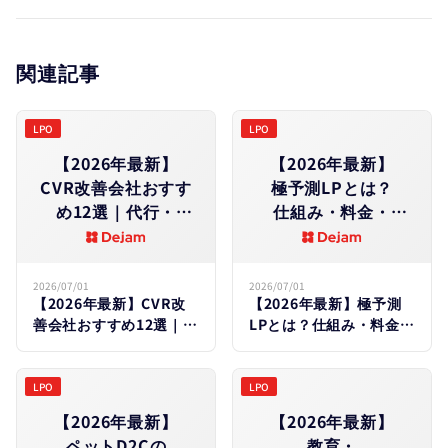
関連記事
LPO
LPO
【2026年最新】
【2026年最新】
CVR改善会社おすす
極予測LPとは？​
め12選｜代行・
仕組み・料金・
コンサルの​選び方と​
効果を​徹底解説｜
費用相場を​徹底比較
Dejam・
LeanGoコンサルと
2026/07/01
2026/07/01
【2026年最新】CVR改
【2026年最新】極予測
の​違いも​比較
善会社おすすめ12選｜代
LPとは？仕組み・料金・
行・コンサルの選び方と
効果を徹底解説｜
費用相場を徹底比較
Dejam・LeanGoコンサ
ルとの違いも比較
LPO
LPO
【2026年最新】
【2026年最新】
ペットD2Cの​
教育・