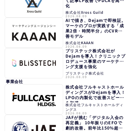
く記事LP改善でPDCAを高速
化
株式会社Xross Guild
2026.08.09
AIで描き、Dejamで即検証。
マーケのプロが実践する「成
果2倍・時間半分」のCVR改
善モデル
株式会社KAAAN
2026.08.09
ブリステック株式会社が
Dejamを導入！クリニックプ
ロデュース事業のマーケティ
ング支援を強化
ブリステック株式会社
2026.08.09
事業会社
株式会社フルキャストホール
ディングスがDejamを導入！
LPOの内製化で改善スピード
を加速
株式会社フルキャストホールディ
ングス
2026.08.09
JAFが挑む「デジタル入会の
再定義」 10年振りのEFOで
劇的改善。前年比150%超え