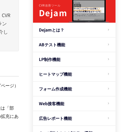
CVR改善ツール
Dejam
CVR
ラン
Dejamとは？
介し
ABテスト機能
LP制作機能
ヒートマップ機能
グページ）
フォーム作成機能
。
Web接客機能
鍵は「部
の拡充にあ
広告レポート機能