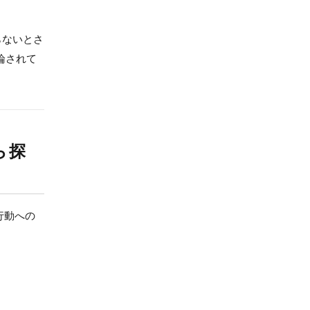
らないとさ
論されて
ら探
行動への