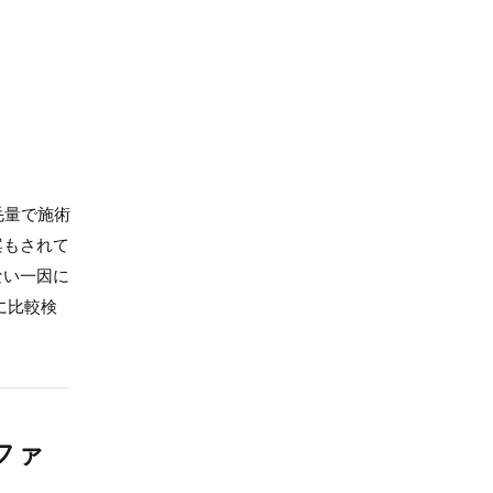
毛量で施術
案もされて
ない一因に
に比較検
ファ