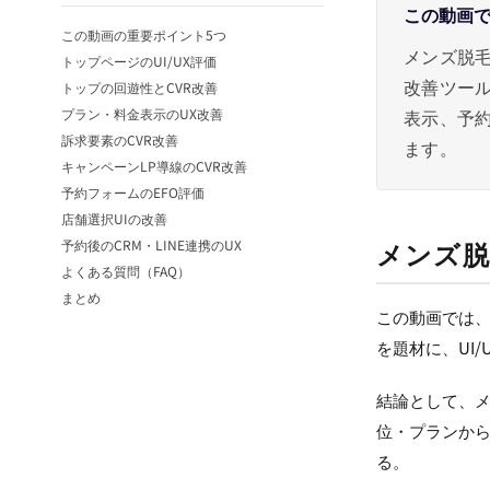
この動画
この動画の重要ポイント5つ
メンズ脱毛
トップページのUI/UX評価
改善ツール
トップの回遊性とCVR改善
プラン・料金表示のUX改善
表示、予約
訴求要素のCVR改善
ます。
キャンペーンLP導線のCVR改善
予約フォームのEFO評価
店舗選択UIの改善
メンズ脱
予約後のCRM・LINE連携のUX
よくある質問（FAQ）
まとめ
この動画では
を題材に、UI
結論として、メ
位・プランか
る。