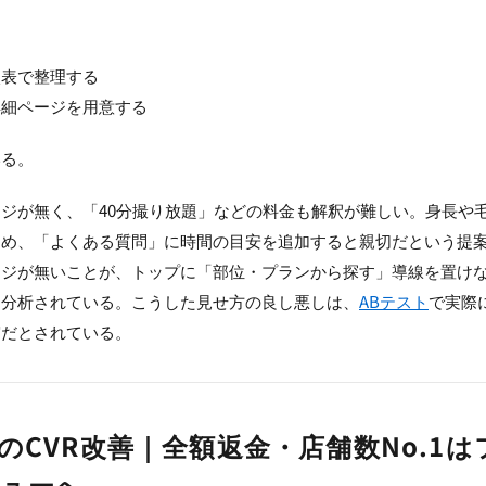
、
較表で整理する
詳細ページを用意する
いる。
ジが無く、「40分撮り放題」などの料金も解釈が難しい。身長や
ため、「よくある質問」に時間の目安を追加すると親切だという提
ージが無いことが、トップに「部位・プランから探す」導線を置け
も分析されている。こうした見せ方の良し悪しは、
ABテスト
で実際
実だとされている。
のCVR改善｜全額返金・店舗数No.1は
ューへ