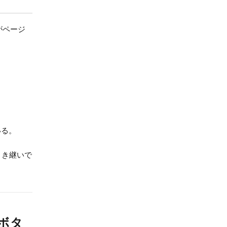
がページ
いる。
引き継いで
ボタ