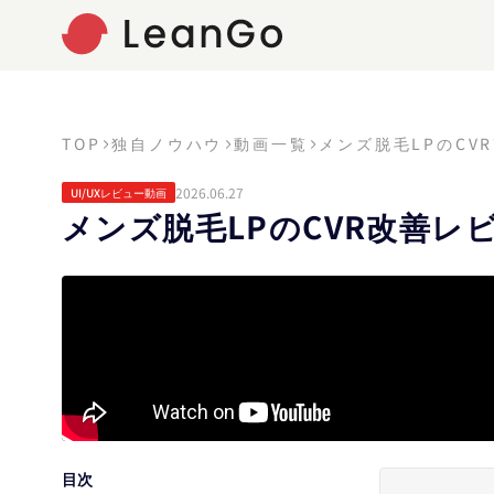
TOP
独自ノウハウ
動画一覧
メンズ脱毛LPのCV
2026.06.27
UI/UXレビュー動画
メンズ脱毛LPのCVR改善レ
目次