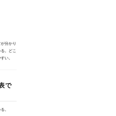
。
方が分かり
いる。どこ
やすい。
表で
いる。