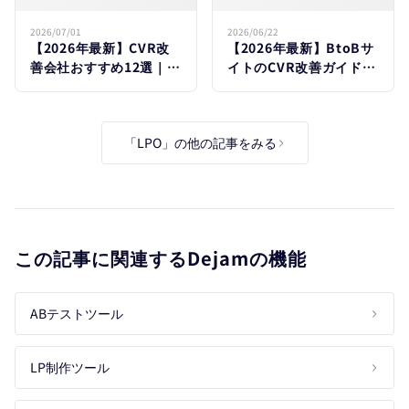
費用相場を​徹底比較
5つの​原因と​
リード獲得を​
2026/07/01
2026/06/22
【2026年最新】CVR改
【2026年最新】BtoBサ
増やす施策15選
善会社おすすめ12選｜代
イトのCVR改善ガイド｜
行・コンサルの選び方と
業界別平均・低い5つの
費用相場を徹底比較
原因とリード獲得を増や
す施策15選
「LPO」の他の記事をみる
この記事に関連するDejamの機能
ABテストツール
LP制作ツール