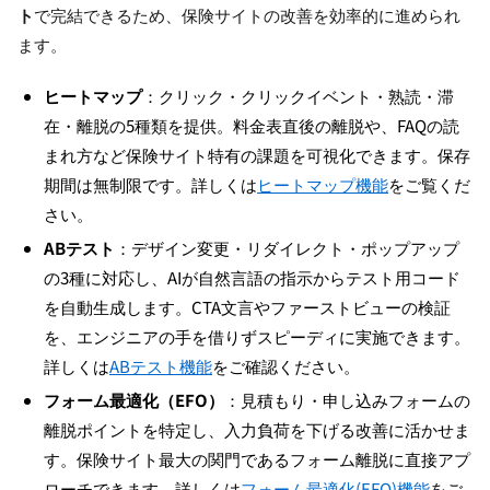
ト
で完結できるため、保険サイトの改善を効率的に進められ
ます。
ヒートマップ
：クリック・クリックイベント・熟読・滞
在・離脱の5種類を提供。料金表直後の離脱や、FAQの読
まれ方など保険サイト特有の課題を可視化できます。保存
期間は無制限です。詳しくは
ヒートマップ機能
をご覧くだ
さい。
ABテスト
：デザイン変更・リダイレクト・ポップアップ
の3種に対応し、AIが自然言語の指示からテスト用コード
を自動生成します。CTA文言やファーストビューの検証
を、エンジニアの手を借りずスピーディに実施できます。
詳しくは
ABテスト機能
をご確認ください。
フォーム最適化（EFO）
：見積もり・申し込みフォームの
離脱ポイントを特定し、入力負荷を下げる改善に活かせま
す。保険サイト最大の関門であるフォーム離脱に直接アプ
ローチできます。詳しくは
フォーム最適化(EFO)機能
をご