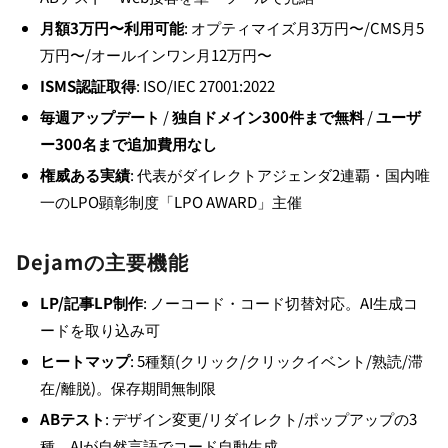
月額3万円〜利用可能
: オプティマイズ月3万円〜/CMS月5
万円〜/オールインワン月12万円〜
ISMS認証取得
: ISO/IEC 27001:2022
毎週アップデート
/
独自ドメイン300件まで無料
/
ユーザ
ー300名まで追加費用なし
権威ある実績
: 代表がダイレクトアジェンダ2連覇・国内唯
一のLPO顕彰制度「LPO AWARD」主催
Dejamの主要機能
LP/記事LP制作
: ノーコード・コード切替対応。AI生成コ
ードを取り込み可
ヒートマップ
: 5種類(クリック/クリックイベント/熟読/滞
在/離脱)。保存期間無制限
ABテスト
: デザイン変更/リダイレクト/ポップアップの3
種。AIが自然言語でコード自動生成