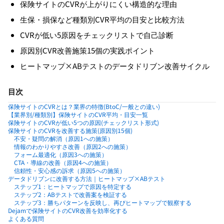
保険サイトのCVRが上がりにくい構造的な理由
生保・損保など種類別CVR平均の目安と比較方法
CVRが低い5原因をチェックリストで自己診断
原因別CVR改善施策15個の実践ポイント
ヒートマップ×ABテストのデータドリブン改善サイクル
目次
保険サイトのCVRとは？業界の特徴(BtoC/一般との違い)
【業界別/種類別】保険サイトのCVR平均・目安一覧
保険サイトのCVRが低い5つの原因(チェックリスト形式)
保険サイトのCVRを改善する施策(原因別15個)
不安・疑問の解消（原因1への施策）
情報のわかりやすさ改善（原因2への施策）
フォーム最適化（原因3への施策）
CTA・導線の改善（原因4への施策）
信頼性・安心感の訴求（原因5への施策）
データドリブンに改善する方法｜ヒートマップ×ABテスト
ステップ1：ヒートマップで原因を特定する
ステップ2：ABテストで改善案を検証する
ステップ3：勝ちパターンを反映し、再びヒートマップで観察する
Dejamで保険サイトのCVR改善を効率化する
よくある質問