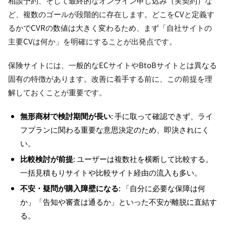
相談予約、そして最終的なオンライン申し込み（実契約）な
ど、複数のゴールが段階的に存在します。どこをCVと定義す
るかでCVRの数値は大きく変わるため、まず「自社サイトの
主要CVは何か」を明確にすることが出発点です。
保険サイトには、一般的なECサイトやBtoBサイトとは異なる
固有の特徴があります。改善に着手する前に、この前提を理
解しておくことが重要です。
無形商材で検討期間が長い
: 手に取って確認できず、ライ
フプランに関わる重要な意思決定のため、即決されにく
い。
比較検討が前提
: ユーザーは複数社を横断して比較する。
一括見積もりサイトや比較サイト経由の流入も多い。
不安・疑問が購入障壁になる
: 「自分に必要な保障は何
か」「告知や審査は通るか」といった不安が離脱に直結す
る。