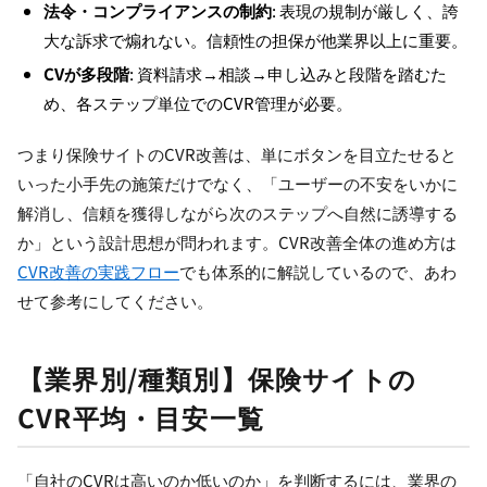
法令・コンプライアンスの制約
: 表現の規制が厳しく、誇
大な訴求で煽れない。信頼性の担保が他業界以上に重要。
CVが多段階
: 資料請求→相談→申し込みと段階を踏むた
め、各ステップ単位でのCVR管理が必要。
つまり保険サイトのCVR改善は、単にボタンを目立たせると
いった小手先の施策だけでなく、「ユーザーの不安をいかに
解消し、信頼を獲得しながら次のステップへ自然に誘導する
か」という設計思想が問われます。CVR改善全体の進め方は
CVR改善の実践フロー
でも体系的に解説しているので、あわ
せて参考にしてください。
【業界別/種類別】保険サイトの
CVR平均・目安一覧
「自社のCVRは高いのか低いのか」を判断するには、業界の