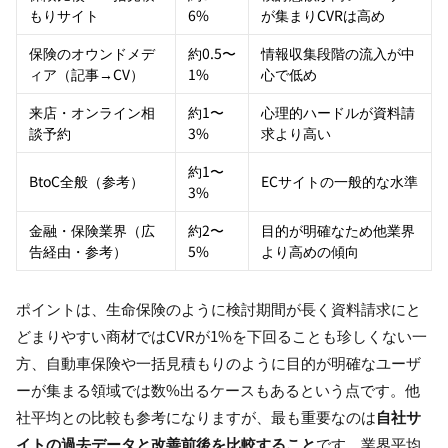
もりサイト
6%
が集まりCVRは高め
保険のオウンドメデ
約0.5〜
情報収集段階の流入が中
ィア（記事→CV）
1%
心で低め
来店・オンライン相
約1〜
心理的ハードルが資料請
談予約
3%
求より高い
約1〜
BtoC全般（参考）
ECサイトの一般的な水準
3%
金融・保険業界（広
約2〜
目的が明確なため他業界
告経由・参考）
5%
より高めの傾向
ポイントは、生命保険のように検討期間が長く資料請求にと
どまりやすい商材ではCVRが1%を下回ることも珍しくない一
方、自動車保険や一括見積もりのように目的が明確なユーザ
ーが集まる領域では数%出るケースもあるという点です。他
社平均との比較も参考になりますが、最も重要なのは
自社サ
イトの過去データと改善前後を比較すること
です。業界平均