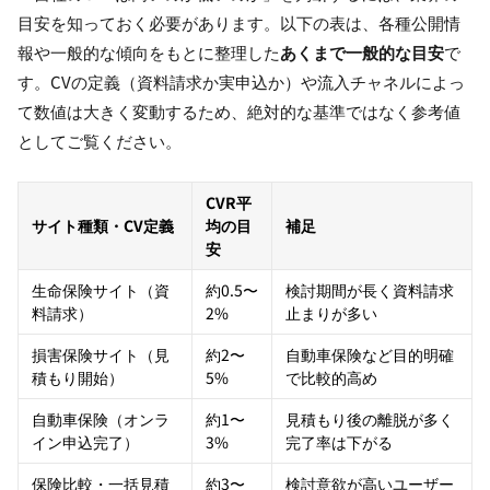
目安を知っておく必要があります。以下の表は、各種公開情
報や一般的な傾向をもとに整理した
あくまで一般的な目安
で
す。CVの定義（資料請求か実申込か）や流入チャネルによっ
て数値は大きく変動するため、絶対的な基準ではなく参考値
としてご覧ください。
CVR平
サイト種類・CV定義
均の目
補足
安
生命保険サイト（資
約0.5〜
検討期間が長く資料請求
料請求）
2%
止まりが多い
損害保険サイト（見
約2〜
自動車保険など目的明確
積もり開始）
5%
で比較的高め
自動車保険（オンラ
約1〜
見積もり後の離脱が多く
イン申込完了）
3%
完了率は下がる
保険比較・一括見積
約3〜
検討意欲が高いユーザー