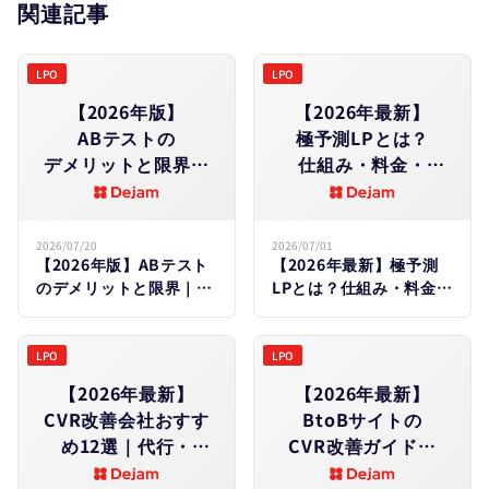
関連記事
LPO
LPO
【2026年版】
【2026年最新】
ABテストの​
極予測LPとは？​
デメリットと​限界​｜
仕組み・料金・
やめと​
効果を​徹底解説｜
くべきケース・
Dejam・
失敗原因を​徹底解説
LeanGoコンサルと
2026/07/20
2026/07/01
【2026年版】ABテスト
【2026年最新】極予測
の​違いも​比較
のデメリットと限界｜や
LPとは？仕組み・料金・
めとくべきケース・失敗
効果を徹底解説｜
原因を徹底解説
Dejam・LeanGoコンサ
ルとの違いも比較
LPO
LPO
【2026年最新】
【2026年最新】
CVR改善会社おすす
BtoBサイトの​
め12選｜代行・
CVR改善ガイド｜
コンサルの​選び方と​
業界別平均・低い​