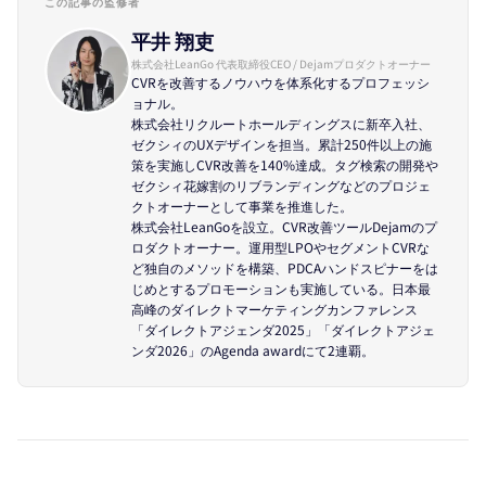
この記事の監修者
平井 翔吏
株式会社LeanGo 代表取締役CEO / Dejamプロダクトオーナー
CVRを改善するノウハウを体系化するプロフェッシ
ョナル。
株式会社リクルートホールディングスに新卒入社、
ゼクシィのUXデザインを担当。累計250件以上の施
策を実施しCVR改善を140%達成。タグ検索の開発や
ゼクシィ花嫁割のリブランディングなどのプロジェ
クトオーナーとして事業を推進した。
株式会社LeanGoを設立。CVR改善ツールDejamのプ
ロダクトオーナー。運用型LPOやセグメントCVRな
ど独自のメソッドを構築、PDCAハンドスピナーをは
じめとするプロモーションも実施している。日本最
高峰のダイレクトマーケティングカンファレンス
「ダイレクトアジェンダ2025」「ダイレクトアジェ
ンダ2026」のAgenda awardにて2連覇。