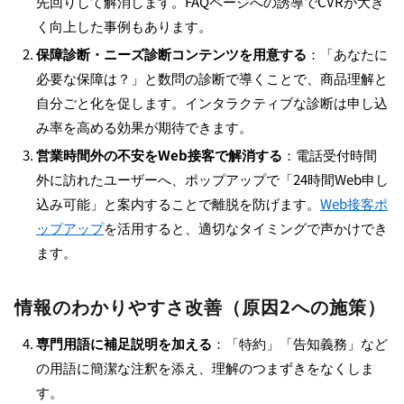
先回りして解消します。FAQページへの誘導でCVRが大き
く向上した事例もあります。
保障診断・ニーズ診断コンテンツを用意する
：「あなたに
必要な保障は？」と数問の診断で導くことで、商品理解と
自分ごと化を促します。インタラクティブな診断は申し込
み率を高める効果が期待できます。
営業時間外の不安をWeb接客で解消する
：電話受付時間
外に訪れたユーザーへ、ポップアップで「24時間Web申し
込み可能」と案内することで離脱を防げます。
Web接客ポ
ップアップ
を活用すると、適切なタイミングで声かけでき
ます。
情報のわかりやすさ改善（原因2への施策）
専門用語に補足説明を加える
：「特約」「告知義務」など
の用語に簡潔な注釈を添え、理解のつまずきをなくしま
す。