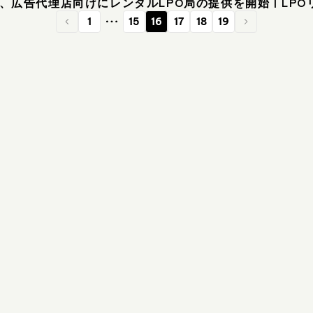
Go、広告代理店向けにレンタルLPO局の提供を開始 | L
1
15
16
17
18
19