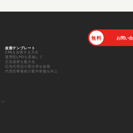
無料
お問い合
改善テンプレート
CPAを改善する方法
運用型LPOを実施して
ス
広告成果を最大化
広告代理店の受注率を改善
代理店事業者の案件単価を向上
ティ