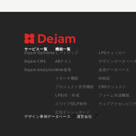
サービス一覧
機能一覧
Dejam Optimize
ヒートマップ
LPOチェッカー
Dejam CMS
ABテスト
デザインデータベー
Dejam Analytics
Web接客
改善データベース
リサーチ機能
AI相談
プロジェクト管理機能
CROサジェスト
LP制作・作成
フォーム作成機能
スワイプ型LP制作
ウェブアクセシビリ
広告ダッシュボード
デザイン事例データベース
運営会社