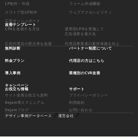
LP制作・作成
フォーム作成機能
スワイプ型LP制作
ウェブアクセシビリティ
広告ダッシュボード
改善テンプレート
CPAを改善する方法
運用型LPOを実施して
広告成果を最大化
広告代理店の受注率を改善
代理店事業者の案件単価を向上
無料診断
パートナー制度について
料金プラン
代理店の方はこちら
導入事例
業種別のCVR改善
キャンペーン
お役立ち情報
サポート
サイト改善お役立ち資料
プライバシーポリシー
Dejam導入マニュアル
利用規約
Dejamブログ
お問い合わせ
デザイン事例データベース
運営会社