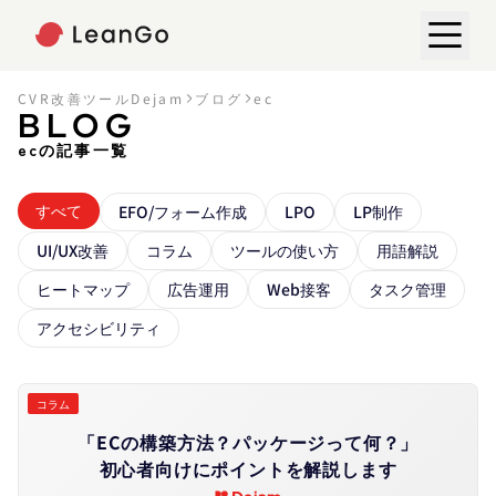
CVR改善ツールDejam
ブログ
ec
BLOG
ecの記事一覧
すべて
EFO/フォーム作成
LPO
LP制作
UI/UX改善
コラム
ツールの使い方
用語解説
ヒートマップ
広告運用
Web接客
タスク管理
アクセシビリティ
コラム
「ECの​構築方​法？​パッケージって​何？」​
初心者向けに​ポイントを​解説します