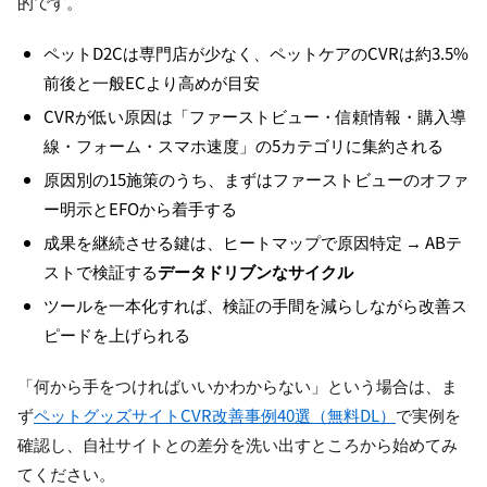
的です。
ペットD2Cは専門店が少なく、ペットケアのCVRは約3.5%
前後と一般ECより高めが目安
CVRが低い原因は「ファーストビュー・信頼情報・購入導
線・フォーム・スマホ速度」の5カテゴリに集約される
原因別の15施策のうち、まずはファーストビューのオファ
ー明示とEFOから着手する
成果を継続させる鍵は、ヒートマップで原因特定 → ABテ
ストで検証する
データドリブンなサイクル
ツールを一本化すれば、検証の手間を減らしながら改善ス
ピードを上げられる
「何から手をつければいいかわからない」という場合は、ま
ず
ペットグッズサイトCVR改善事例40選（無料DL）
で実例を
確認し、自社サイトとの差分を洗い出すところから始めてみ
てください。