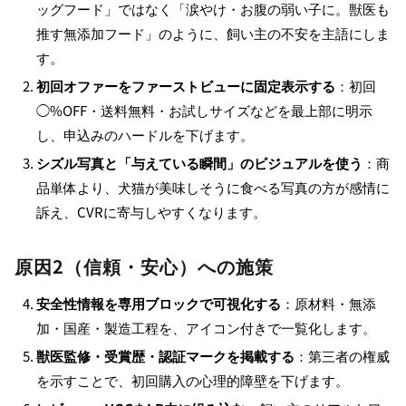
ッグフード」ではなく「涙やけ・お腹の弱い子に。獣医も
推す無添加フード」のように、飼い主の不安を主語にしま
す。
初回オファーをファーストビューに固定表示する
：初回
◯%OFF・送料無料・お試しサイズなどを最上部に明示
し、申込みのハードルを下げます。
シズル写真と「与えている瞬間」のビジュアルを使う
：商
品単体より、犬猫が美味しそうに食べる写真の方が感情に
訴え、CVRに寄与しやすくなります。
原因2（信頼・安心）への施策
安全性情報を専用ブロックで可視化する
：原材料・無添
加・国産・製造工程を、アイコン付きで一覧化します。
獣医監修・受賞歴・認証マークを掲載する
：第三者の権威
を示すことで、初回購入の心理的障壁を下げます。