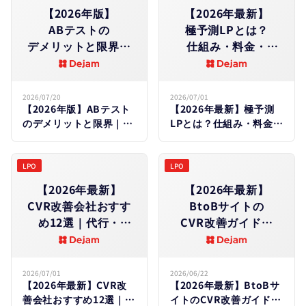
【2026年版】
【2026年最新】
ABテストの​
極予測LPとは？​
デメリットと​限界​｜
仕組み・料金・
やめと​
効果を​徹底解説｜
くべきケース・
Dejam・
失敗原因を​徹底解説
LeanGoコンサルと
2026/07/20
2026/07/01
【2026年版】ABテスト
【2026年最新】極予測
の​違いも​比較
のデメリットと限界｜や
LPとは？仕組み・料金・
めとくべきケース・失敗
効果を徹底解説｜
原因を徹底解説
Dejam・LeanGoコンサ
ルとの違いも比較
LPO
LPO
【2026年最新】
【2026年最新】
CVR改善会社おすす
BtoBサイトの​
め12選｜代行・
CVR改善ガイド｜
コンサルの​選び方と​
業界別平均・低い​
費用相場を​徹底比較
5つの​原因と​
リード獲得を​
2026/07/01
2026/06/22
【2026年最新】CVR改
【2026年最新】BtoBサ
増やす施策15選
善会社おすすめ12選｜代
イトのCVR改善ガイド｜