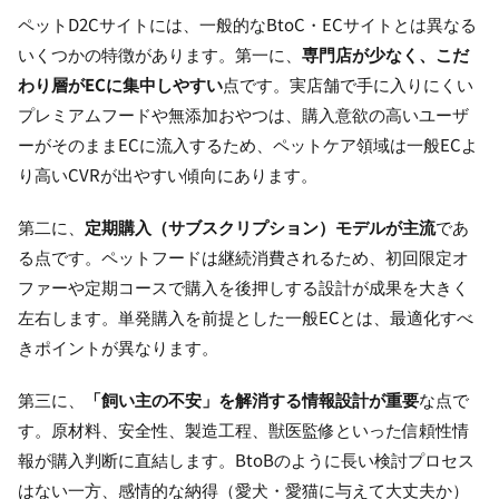
ペットD2Cサイトには、一般的なBtoC・ECサイトとは異なる
いくつかの特徴があります。第一に、
専門店が少なく、こだ
わり層がECに集中しやすい
点です。実店舗で手に入りにくい
プレミアムフードや無添加おやつは、購入意欲の高いユーザ
ーがそのままECに流入するため、ペットケア領域は一般ECよ
り高いCVRが出やすい傾向にあります。
第二に、
定期購入（サブスクリプション）モデルが主流
であ
る点です。ペットフードは継続消費されるため、初回限定オ
ファーや定期コースで購入を後押しする設計が成果を大きく
左右します。単発購入を前提とした一般ECとは、最適化すべ
きポイントが異なります。
第三に、
「飼い主の不安」を解消する情報設計が重要
な点で
す。原材料、安全性、製造工程、獣医監修といった信頼性情
報が購入判断に直結します。BtoBのように長い検討プロセス
はない一方、感情的な納得（愛犬・愛猫に与えて大丈夫か）