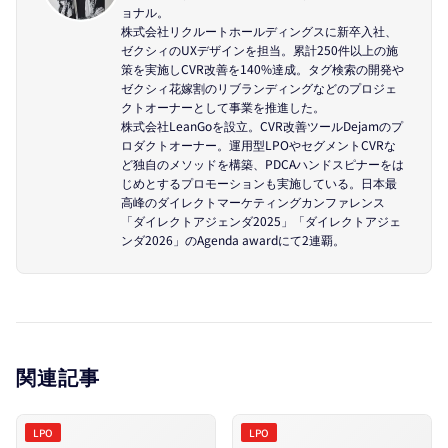
ョナル。
株式会社リクルートホールディングスに新卒入社、
ゼクシィのUXデザインを担当。累計250件以上の施
策を実施しCVR改善を140%達成。タグ検索の開発や
ゼクシィ花嫁割のリブランディングなどのプロジェ
クトオーナーとして事業を推進した。
株式会社LeanGoを設立。CVR改善ツールDejamのプ
ロダクトオーナー。運用型LPOやセグメントCVRな
ど独自のメソッドを構築、PDCAハンドスピナーをは
じめとするプロモーションも実施している。日本最
高峰のダイレクトマーケティングカンファレンス
「ダイレクトアジェンダ2025」「ダイレクトアジェ
ンダ2026」のAgenda awardにて2連覇。
関連記事
LPO
LPO