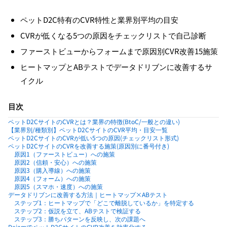
ペットD2C特有のCVR特性と業界別平均の目安
CVRが低くなる5つの原因をチェックリストで自己診断
ファーストビューからフォームまで原因別CVR改善15施策
ヒートマップとABテストでデータドリブンに改善するサ
イクル
目次
ペットD2CサイトのCVRとは？業界の特徴(BtoC/一般との違い)
【業界別/種類別】ペットD2CサイトのCVR平均・目安一覧
ペットD2CサイトのCVRが低い5つの原因(チェックリスト形式)
ペットD2CサイトのCVRを改善する施策(原因別に番号付き)
原因1（ファーストビュー）への施策
原因2（信頼・安心）への施策
原因3（購入導線）への施策
原因4（フォーム）への施策
原因5（スマホ・速度）への施策
データドリブンに改善する方法｜ヒートマップ×ABテスト
ステップ1：ヒートマップで「どこで離脱しているか」を特定する
ステップ2：仮説を立て、ABテストで検証する
ステップ3：勝ちパターンを反映し、次の課題へ
DejamでペットD2CサイトのCVR改善を効率化する