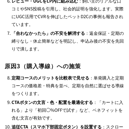
レビュー・UGCをLP内に組み込む
：飼い主のリアルな口
コミやSNS投稿を引用し、社会的証明を強化します。実際
にUGC活用でCVRを伸ばしたペットD2Cの事例も報告され
ています。
「合わなかったら」の不安を解消する
：返金保証・定期の
縛りなし・休止簡単などを明記し、申込み後の不安を先回
りで潰します。
原因3（購入導線）への施策
定期コースのメリットを比較表で見せる
：単発購入と定期
コースの価格差・特典を並べ、定期を自然に選ばせる導線
をつくります。
CTAボタンの文言・色・配置を最適化する
：「カートに入
れる」より「初回◯%OFFで試す」など、ベネフィットを
含む文言が有効です。
追従CTA（スマホ下部固定ボタン）を設置する
：スクロー