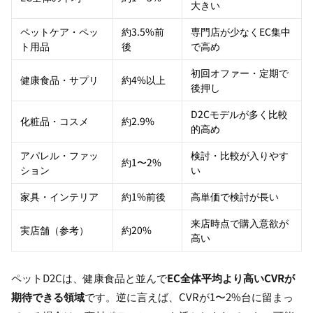
大きい
ペットケア・ペッ
約3.5%前
専門店が少なくEC集中
ト用品
後
で高め
初回オファー・定期で
健康食品・サプリ
約4%以上
後押し
D2Cモデルが多く比較
化粧品・コスメ
約2.9%
的高め
アパレル・ファッ
検討・比較が入りやす
約1〜2%
ション
い
家具・インテリア
約1%前後
高単価で検討が長い
来店時点で購入意欲が
実店舗（参考）
約20%
高い
ペットD2Cは、健康食品と並んで
EC全体平均より高いCVRが
期待できる領域
です。逆に言えば、CVRが1〜2%台に留まっ