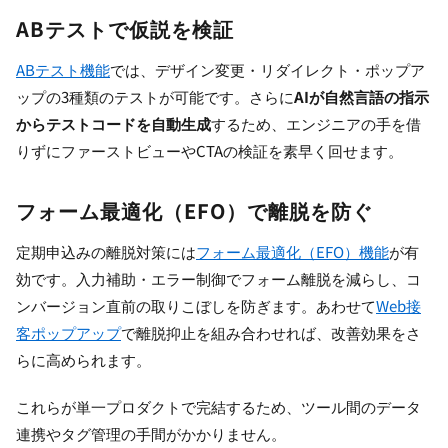
ABテストで仮説を検証
ABテスト機能
では、デザイン変更・リダイレクト・ポップア
ップの3種類のテストが可能です。さらに
AIが自然言語の指示
からテストコードを自動生成
するため、エンジニアの手を借
りずにファーストビューやCTAの検証を素早く回せます。
フォーム最適化（EFO）で離脱を防ぐ
定期申込みの離脱対策には
フォーム最適化（EFO）機能
が有
効です。入力補助・エラー制御でフォーム離脱を減らし、コ
ンバージョン直前の取りこぼしを防ぎます。あわせて
Web接
客ポップアップ
で離脱抑止を組み合わせれば、改善効果をさ
らに高められます。
これらが単一プロダクトで完結するため、ツール間のデータ
連携やタグ管理の手間がかかりません。