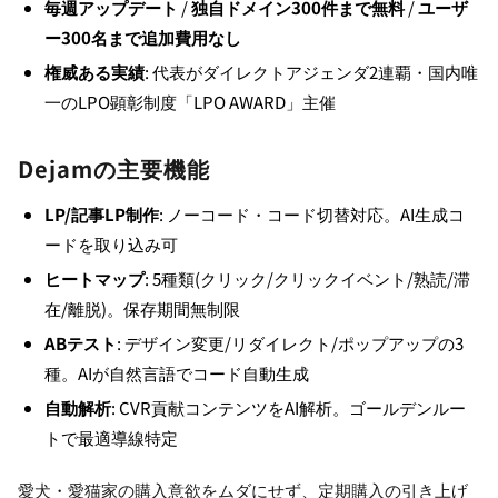
毎週アップデート
/
独自ドメイン300件まで無料
/
ユーザ
ー300名まで追加費用なし
権威ある実績
: 代表がダイレクトアジェンダ2連覇・国内唯
一のLPO顕彰制度「LPO AWARD」主催
Dejamの主要機能
LP/記事LP制作
: ノーコード・コード切替対応。AI生成コ
ードを取り込み可
ヒートマップ
: 5種類(クリック/クリックイベント/熟読/滞
在/離脱)。保存期間無制限
ABテスト
: デザイン変更/リダイレクト/ポップアップの3
種。AIが自然言語でコード自動生成
自動解析
: CVR貢献コンテンツをAI解析。ゴールデンルー
トで最適導線特定
愛犬・愛猫家の購入意欲をムダにせず、定期購入の引き上げ