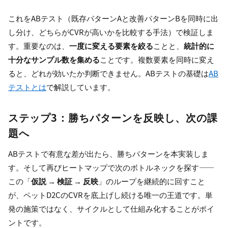
これをABテスト（既存パターンAと改善パターンBを同時に出
し分け、どちらがCVRが高いかを比較する手法）で検証しま
す。重要なのは、
一度に変える要素を絞る
ことと、
統計的に
十分なサンプル数を集める
ことです。複数要素を同時に変え
ると、どれが効いたか判断できません。ABテストの基礎は
AB
テストとは
で解説しています。
ステップ3：勝ちパターンを反映し、次の課
題へ
ABテストで有意な差が出たら、勝ちパターンを本実装しま
す。そして再びヒートマップで次のボトルネックを探す——
この「
仮説 → 検証 → 反映
」のループを継続的に回すこと
が、ペットD2CのCVRを底上げし続ける唯一の王道です。単
発の施策ではなく、サイクルとして仕組み化することがポイ
ントです。