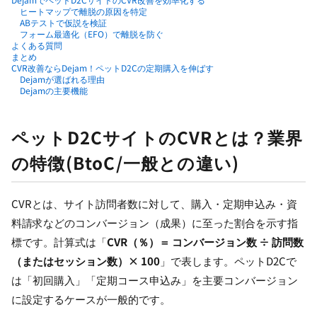
ヒートマップで離脱の原因を特定
ABテストで仮説を検証
フォーム最適化（EFO）で離脱を防ぐ
よくある質問
まとめ
CVR改善ならDejam！ペットD2Cの定期購入を伸ばす
Dejamが選ばれる理由
Dejamの主要機能
ペットD2CサイトのCVRとは？業界
の特徴(BtoC/一般との違い)
CVRとは、サイト訪問者数に対して、購入・定期申込み・資
料請求などのコンバージョン（成果）に至った割合を示す指
標です。計算式は「
CVR（％）＝ コンバージョン数 ÷ 訪問数
（またはセッション数）× 100
」で表します。ペットD2Cで
は「初回購入」「定期コース申込み」を主要コンバージョン
に設定するケースが一般的です。