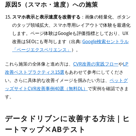
原因5（スマホ・速度）への施策
スマホ表示と表示速度を改善する
：画像の軽量化、ボタン
のタップ領域拡大、スマホ専用レイアウトで体験を最適化
します。ページ体験はGoogleも評価指標としており、UX
改善はSEOにも寄与します（出典:
Google検索セントラル
「ページエクスペリエンス」
）。
これら施策の全体像と進め方は、
CVR改善の実践フロー
や
LP
改善ベストプラクティス15選
もあわせて参考にしてくださ
い。さらに具体的な改善イメージを掴みたい方は、
ペットグ
ッズサイトCVR改善事例40選（無料DL）
で実例を確認できま
す。
データドリブンに改善する方法｜ヒ
ートマップ×ABテスト