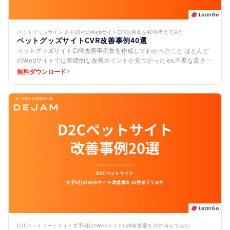
ペットグッズサイト 大手10社のWebサイトCVR改善案を40件考えてみた
ペットグッズサイトCVR改善事例40選
ペットグッズサイトCVR改善事例集を作成してわかったこと ほとんど
のWebサイトでは基礎的な改善ポイントが見つかった ex.不要な高さを
取っている、CTAボタンを設置していないなど…
無料ダウンロード
D2Cペットフードサイト大手6社のWebサイトCVR改善案を20件考えてみた