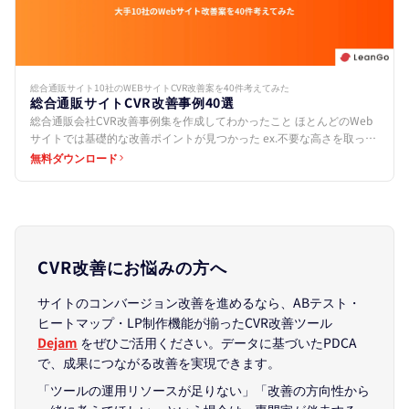
総合通販サイト10社のWEBサイトCVR改善案を40件考えてみた
総合通販サイトCVR改善事例40選
総合通販会社CVR改善事例集を作成してわかったこと ほとんどのWeb
サイトでは基礎的な改善ポイントが見つかった ex.不要な高さを取って
いる、CTAボタンを設置していないなど 共通…
無料ダウンロード
CVR改善にお悩みの方へ
サイトのコンバージョン改善を進めるなら、ABテスト・
ヒートマップ・LP制作機能が揃ったCVR改善ツール
Dejam
をぜひご活用ください。データに基づいたPDCA
で、成果につながる改善を実現できます。
「ツールの運用リソースが足りない」「改善の方向性から