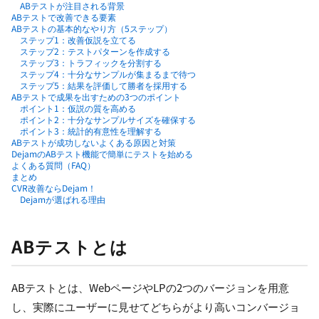
ABテストが注目される背景
ABテストで改善できる要素
ABテストの基本的なやり方（5ステップ）
ステップ1：改善仮説を立てる
ステップ2：テストパターンを作成する
ステップ3：トラフィックを分割する
ステップ4：十分なサンプルが集まるまで待つ
ステップ5：結果を評価して勝者を採用する
ABテストで成果を出すための3つのポイント
ポイント1：仮説の質を高める
ポイント2：十分なサンプルサイズを確保する
ポイント3：統計的有意性を理解する
ABテストが成功しないよくある原因と対策
DejamのABテスト機能で簡単にテストを始める
よくある質問（FAQ）
まとめ
CVR改善ならDejam！
Dejamが選ばれる理由
ABテストとは
ABテストとは、WebページやLPの2つのバージョンを用意
し、実際にユーザーに見せてどちらがより高いコンバージョ