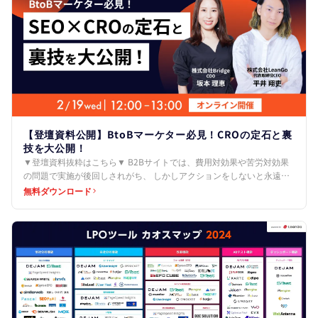
【登壇資料公開】BtoBマーケター必見！CROの定石と裏
技を大公開！
▼登壇資料抜粋はこちら▼ B2Bサイトでは、費用対効果や苦労対効果
の問題で実施が後回しされがち、 しかしアクションをしないと永遠に
機会損失をします。 ↓ 定石パート 1.簡単でもい…
無料ダウンロード