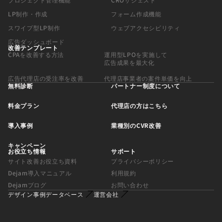
LP制作・作成
フォーム作成機能
スワイプ型LP制作
ウェブアクセシビリティ
広告ダッシュボード
改善テンプレート
CPAを改善する方法
運用型LPOを実施して
広告成果を最大化
広告代理店の受注率を改善
代理店事業者の案件単価を向上
無料診断
パートナー制度について
料金プラン
代理店の方はこちら
導入事例
業種別のCVR改善
キャンペーン
お役立ち情報
サポート
サイト改善お役立ち資料
プライバシーポリシー
Dejam導入マニュアル
利用規約
Dejamブログ
お問い合わせ
デザイン事例データベース
運営会社