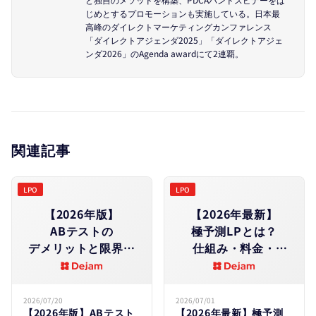
じめとするプロモーションも実施している。日本最
高峰のダイレクトマーケティングカンファレンス
「ダイレクトアジェンダ2025」「ダイレクトアジェ
ンダ2026」のAgenda awardにて2連覇。
関連記事
LPO
LPO
【2026年版】
【2026年最新】
ABテストの​
極予測LPとは？​
デメリットと​限界​｜
仕組み・料金・
やめと​
効果を​徹底解説｜
くべきケース・
Dejam・
失敗原因を​徹底解説
LeanGoコンサルと
2026/07/20
2026/07/01
【2026年版】ABテスト
【2026年最新】極予測
の​違いも​比較