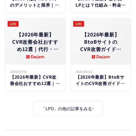
のデメリットと限界｜や
LPとは？仕組み・料金・
めとくべきケース・失敗
効果を徹底解説｜
原因を徹底解説
Dejam・LeanGoコンサ
ルとの違いも比較
LPO
LPO
【2026年最新】
【2026年最新】
CVR改善会社おすす
BtoBサイトの​
め12選｜代行・
CVR改善ガイド｜
コンサルの​選び方と​
業界別平均・低い​
費用相場を​徹底比較
5つの​原因と​
リード獲得を​
2026/07/01
2026/06/22
【2026年最新】CVR改
【2026年最新】BtoBサ
増やす施策15選
善会社おすすめ12選｜代
イトのCVR改善ガイド｜
行・コンサルの選び方と
業界別平均・低い5つの
費用相場を徹底比較
原因とリード獲得を増や
す施策15選
「LPO」の他の記事をみる