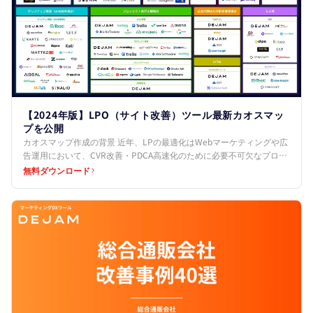
【2024年版】LPO（サイト改善）ツール最新カオスマッ
プを公開
カオスマップ作成の背景 近年、LPの最適化はWebマーケティングや広
告運用において、CVR改善・PDCA高速化のために必要不可欠なプロセ
スとなっています。 しかし、その最適化プロセ…
無料ダウンロード