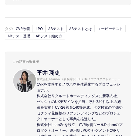
タグ:
CVR改善
LPO
ABテスト
ABテストとは
エービーテスト
ABテスト基礎
ABテスト始め方
この記事の監修者
平井 翔吏
株式会社LeanGo 代表取締役CEO / Dejamプロダクトオーナー
CVRを改善するノウハウを体系化するプロフェッシ
ョナル。
株式会社リクルートホールディングスに新卒入社、
ゼクシィのUXデザインを担当。累計250件以上の施
策を実施しCVR改善を140%達成。タグ検索の開発や
ゼクシィ花嫁割のリブランディングなどのプロジェ
クトオーナーとして事業を推進した。
株式会社LeanGoを設立。CVR改善ツールDejamのプ
ロダクトオーナー。運用型LPOやセグメントCVRな
ど独自のメソッドを構築、PDCAハンドスピナーをは