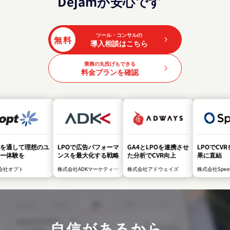
Dejamが安心です
ツール・コンサルの
無料
導入相談はこちら
業務の丸投げもできる
料金プランを確認
Oを通して理想のユ
LPOで広告パフォーマ
GA4とLPOを連携させ
LPOでCV
ー体験を
ンスを最大化する戦略
た分析でCVR向上
果に直結
会社オプト
株式会社ADKマーケティン
株式会社アドウェイズ
株式会社Spee
グ・ソリューションズ
自信があるから、