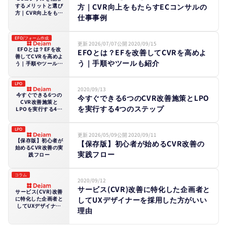
方｜CVR向上をもたらすECコンサルの
するメリットと選び
方｜CVR向上をもた
仕事事例
らすECコンサルの
仕事事例
EFO/フォーム作成
更新 2026/07/07
公開 2020/09/15
EFOとは？EFを改
EFOとは？EFを改善してCVRを高めよ
善してCVRを高めよ
う｜手順やツールも紹介
う｜手順やツールも
紹介
LPO
2020/09/13
今すぐできる6つの
今すぐできる6つのCVR改善施策とLPO
CVR改善施策と
を実行する4つのステップ
LPOを実行する4つ
のステップ
LPO
更新 2026/05/09
公開 2020/09/11
【保存版】初心者が
【保存版】初心者が始めるCVR改善の
始めるCVR改善の実
実践フロー
践フロー
コラム
2020/09/12
サービス(CVR)改善に特化した企画者と
サービス(CVR)改善
してUXデザイナーを採用した方がいい
に特化した企画者と
してUXデザイナー
理由
を採用した方がいい
理由