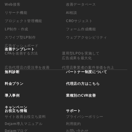
Web接客
改善データベース
リサーチ機能
AI相談
プロジェクト管理機能
CROサジェスト
LP制作・作成
フォーム作成機能
スワイプ型LP制作
ウェブアクセシビリティ
広告ダッシュボード
改善テンプレート
CPAを改善する方法
運用型LPOを実施して
広告成果を最大化
広告代理店の受注率を改善
代理店事業者の案件単価を向上
無料診断
パートナー制度について
料金プラン
代理店の方はこちら
導入事例
業種別のCVR改善
キャンペーン
お役立ち情報
サポート
サイト改善お役立ち資料
プライバシーポリシー
Dejam導入マニュアル
利用規約
Dejamブログ
お問い合わせ