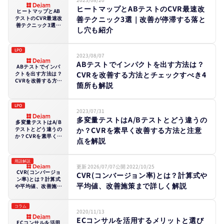
ヒートマップとABテストのCVR最速改
ヒートマップとAB
善テクニック3選｜改善が停滞する落と
テストのCVR最速改
善テクニック3選｜
し穴も紹介
改善が停滞する落と
し穴も紹介
LPO
2023/08/07
ABテストでインパクトを出す方法は？
ABテストでインパ
CVRを改善する方法とチェックすべき4
クトを出す方法は？
CVRを改善する方法
箇所も解説
とチェックすべき4
箇所も解説
LPO
2023/07/31
多変量テストはA/Bテストとどう違うの
多変量テストはA/B
か？CVRを素早く改善する方法と注意
テストとどう違うの
か？CVRを素早く改
点を解説
善する方法と注意点
を解説
用語解説
更新 2026/07/07
公開 2022/10/25
CVR(コンバージョ
CVR(コンバージョン率)とは？計算式や
ン率)とは？計算式
平均値、改善施策まで詳しく解説
や平均値、改善施策
まで詳しく解説
コラム
2020/11/13
ECコンサルを活用するメリットと選び
ECコンサルを活用