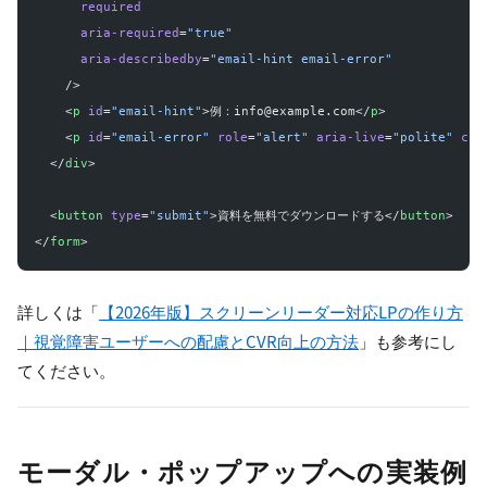
      required
      aria-required
=
"true"
      aria-describedby
=
"email-hint email-error"
    />
    <
p
 id
=
"email-hint"
>例：info@example.com</
p
>
    <
p
 id
=
"email-error"
 role
=
"alert"
 aria-live
=
"polite"
 cla
  </
div
>
  <
button
 type
=
"submit"
>資料を無料でダウンロードする</
button
>
</
form
>
詳しくは「
【2026年版】スクリーンリーダー対応LPの作り方
｜視覚障害ユーザーへの配慮とCVR向上の方法
」も参考にし
てください。
モーダル・ポップアップへの実装例