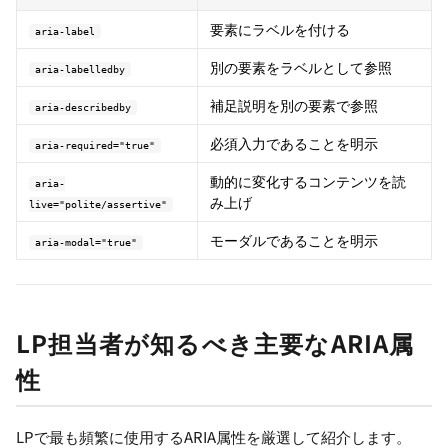
要素にラベルを付ける
aria-label
別の要素をラベルとして参照
aria-labelledby
補足説明を別の要素で参照
aria-describedby
必須入力であることを明示
aria-required="true"
動的に変化するコンテンツを読
aria-
み上げ
live="polite/assertive"
モーダルであることを明示
aria-modal="true"
LP担当者が知るべき主要なARIA属
性
LPで最も頻繁に使用するARIA属性を厳選して紹介します。