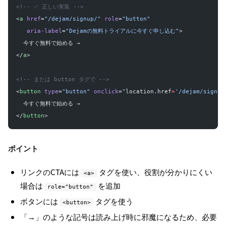
<!-- ✅ 正しい実装 -->
<
a
 href
=
"/dejam/signup/"
 role
=
"button"
   aria-label
=
"Dejamの無料トライアルに今すぐ申し込む"
>
  今すぐ無料で始める →
</
a
>
<!-- または button タグで -->
<
button
 type
=
"button"
 onclick
=
"
location
.
href
=
'/dejam/signup
  今すぐ無料で始める →
</
button
>
ポイント
リンクのCTAには
タグを使い、役割が分かりにくい
<a>
場合は
を追加
role="button"
ボタンには
タグを使う
<button>
「→」のような記号は読み上げ時に邪魔になるため、必要