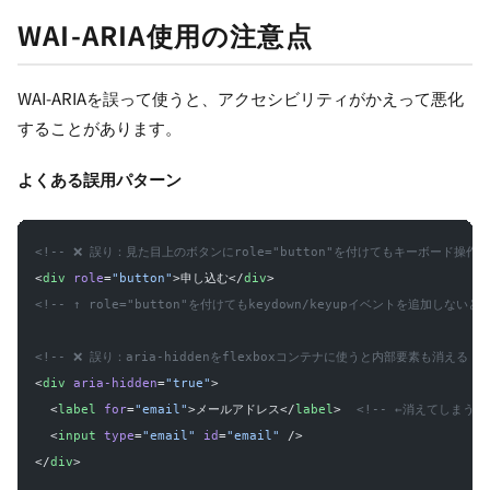
WAI-ARIA使用の注意点
WAI-ARIAを誤って使うと、アクセシビリティがかえって悪化
することがあります。
よくある誤用パターン
<!-- ❌ 誤り：見た目上のボタンにrole="button"を付けてもキーボード操作が
<
div
 role
=
"button"
>申し込む</
div
>
<!-- ↑ role="button"を付けてもkeydown/keyupイベントを追加しないと
<!-- ❌ 誤り：aria-hiddenをflexboxコンテナに使うと内部要素も消える --
<
div
 aria-hidden
=
"true"
>
  <
label
 for
=
"email"
>メールアドレス</
label
>  
<!-- ←消えてしまう！ 
  <
input
 type
=
"email"
 id
=
"email"
 />
</
div
>