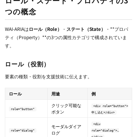
ロール・ステート・プロパティの3
つの概念
WAI-ARIAは
ロール（Role）
・
ステート（State）
・**プロパ
ティ（Property）**の3つの属性カテゴリで構成されていま
す。
ロール（役割）
要素の種類・役割を支援技術に伝えます。
ロール
用途
例
クリック可能な
<div role="button">
role="button"
ボタン
申し込む</div>
<div
モーダルダイア
role="dialog"
role="dialog">…
ログ
</div>