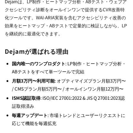
Dejamは、LP制作・ヒートマップ分析・ABテスト・ウェブア
クセシビリティ診断をオールインワンで提供するCVR改善特
化ツールです。WAI-ARIA実装を含むアクセシビリティ改善の
効果をヒートマップ・ABテストで定量的に検証しながら、LP
を継続的に最適化できます。
Dejamが選ばれる理由
国内唯一のワンプロダクト
: LP制作・ヒートマップ分析・
ABテストをすべて単一ツールで完結
月額3万円〜利用可能
: オプティマイズプラン月額3万円〜
/ CMSプラン月額5万円〜 / オールインワン月額12万円〜
ISMS認証取得
: ISO/IEC 27001:2022 & JIS Q 27001:2023認
証取得済み
毎週アップデート
: 市場トレンドとユーザーリクエストに
応じて機能を毎週拡充