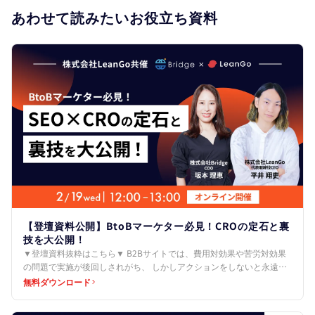
あわせて読みたいお役立ち資料
【登壇資料公開】BtoBマーケター必見！CROの定石と裏
技を大公開！
▼登壇資料抜粋はこちら▼ B2Bサイトでは、費用対効果や苦労対効果
の問題で実施が後回しされがち、 しかしアクションをしないと永遠に
機会損失をします。 ↓ 定石パート 1.簡単でもい…
無料ダウンロード