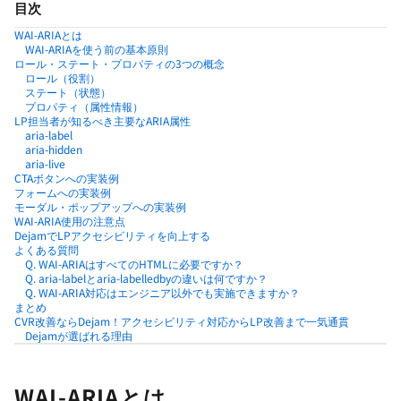
目次
WAI-ARIAとは
WAI-ARIAを使う前の基本原則
ロール・ステート・プロパティの3つの概念
ロール（役割）
ステート（状態）
プロパティ（属性情報）
LP担当者が知るべき主要なARIA属性
aria-label
aria-hidden
aria-live
CTAボタンへの実装例
フォームへの実装例
モーダル・ポップアップへの実装例
WAI-ARIA使用の注意点
DejamでLPアクセシビリティを向上する
よくある質問
Q. WAI-ARIAはすべてのHTMLに必要ですか？
Q. aria-labelとaria-labelledbyの違いは何ですか？
Q. WAI-ARIA対応はエンジニア以外でも実施できますか？
まとめ
CVR改善ならDejam！アクセシビリティ対応からLP改善まで一気通貫
Dejamが選ばれる理由
WAI-ARIAとは