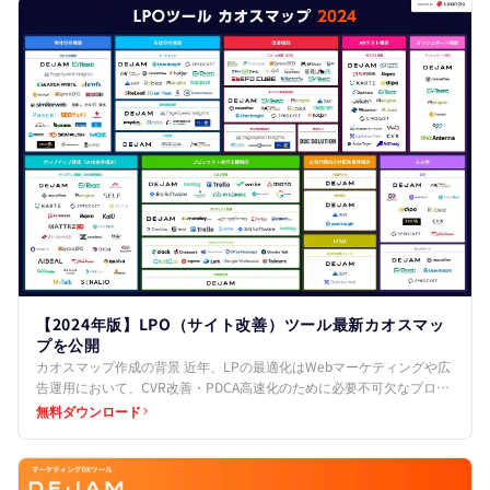
【2024年版】LPO（サイト改善）ツール最新カオスマッ
プを公開
カオスマップ作成の背景 近年、LPの最適化はWebマーケティングや広
告運用において、CVR改善・PDCA高速化のために必要不可欠なプロセ
スとなっています。 しかし、その最適化プロセ…
無料ダウンロード