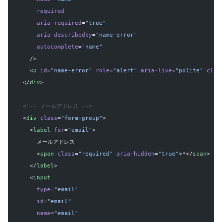
      required
      aria-required
=
"true"
      aria-describedby
=
"name-error"
      autocomplete
=
"name"
    />
    <
p
 id
=
"name-error"
 role
=
"alert"
 aria-live
=
"polite"
 clas
  </
div
>
  <!-- メールアドレス -->
  <
div
 class
=
"form-group"
>
    <
label
 for
=
"email"
>
      メールアドレス
      <
span
 class
=
"required"
 aria-hidden
=
"true"
>*</
span
>
    </
label
>
    <
input
      type
=
"email"
      id
=
"email"
      name
=
"email"