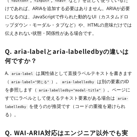
<button>
<input>
<nav>
けであれば、ARIAを追加する必要はありません。ARIAが必要
になるのは、JavaScriptで作られた動的なUI（カスタムドロ
ップダウン・モーダル・タブなど）や、HTMLの意味だけでは
伝えきれない状態・関係性がある場合です。
Q. aria-labelとaria-labelledbyの違いは
何ですか？
A.
は属性値として直接ラベルテキストを書きます
aria-label
（
）。
は別の要素のID
aria-label="閉じる"
aria-labelledby
を参照します（
）。ページに
aria-labelledby="modal-title"
すでにラベルとして使えるテキスト要素がある場合は
aria-
を使うのが推奨です（コードの重複を避けられ
labelledby
る）。
Q. WAI-ARIA対応はエンジニア以外でも実