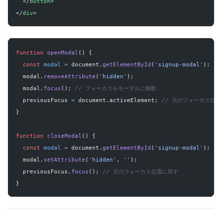
  </
button
>
</
div
>
function
 openModal
() {
  const
 modal
 =
 document.
getElementById
(
'signup-modal'
);
  modal.
removeAttribute
(
'hidden'
);
  modal.
focus
(); 
// フォーカスをモーダルに移動
  previousFocus 
=
 document.activeElement; 
// 元のフォーカス位
}
function
 closeModal
() {
  const
 modal
 =
 document.
getElementById
(
'signup-modal'
);
  modal.
setAttribute
(
'hidden'
, 
''
);
  previousFocus.
focus
(); 
// 元のフォーカス位置に戻す
}