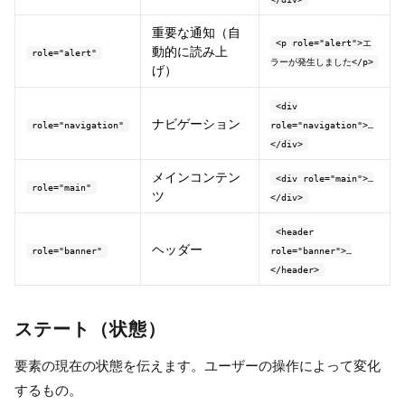
重要な通知（自
<p role="alert">エ
動的に読み上
role="alert"
ラーが発生しました</p>
げ）
<div
ナビゲーション
role="navigation"
role="navigation">…
</div>
メインコンテン
<div role="main">…
role="main"
ツ
</div>
<header
ヘッダー
role="banner"
role="banner">…
</header>
ステート（状態）
要素の現在の状態を伝えます。ユーザーの操作によって変化
するもの。