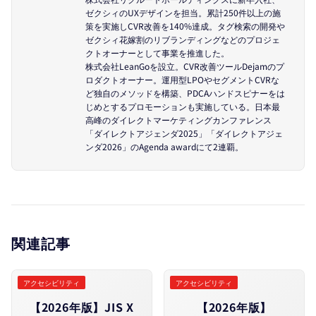
ゼクシィのUXデザインを担当。累計250件以上の施
策を実施しCVR改善を140%達成。タグ検索の開発や
ゼクシィ花嫁割のリブランディングなどのプロジェ
クトオーナーとして事業を推進した。
株式会社LeanGoを設立。CVR改善ツールDejamのプ
ロダクトオーナー。運用型LPOやセグメントCVRな
ど独自のメソッドを構築、PDCAハンドスピナーをは
じめとするプロモーションも実施している。日本最
高峰のダイレクトマーケティングカンファレンス
「ダイレクトアジェンダ2025」「ダイレクトアジェ
ンダ2026」のAgenda awardにて2連覇。
関連記事
アクセシビリティ
アクセシビリティ
【2026年版】JIS X
【2026年版】