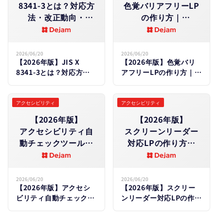
8341-3とは？​対応方​
色覚バリアフリーLP
法・改正動向・
の​作り方​｜
LP対応チェックリス
カラーユニバーサル
トを​解説
デザインで​CVRを​
改善する​方​法
2026/06/20
2026/06/20
【2026年版】JIS X
【2026年版】色覚バリ
8341-3とは？対応方
アフリーLPの作り方｜カ
法・改正動向・LP対応チ
ラーユニバーサルデザイ
ェックリストを解説
ンでCVRを改善する方法
アクセシビリティ
アクセシビリティ
【2026年版】
【2026年版】
アクセシビリティ自
スクリーンリーダー
動チェックツール比
対応LPの​作り方​｜
較7選｜LP・
視覚障害ユーザーへ
Webサイトの​
の​配慮と​CVR向上の​
効率的な​診断方​法
方​法
2026/06/20
2026/06/20
【2026年版】アクセシ
【2026年版】スクリー
ビリティ自動チェックツ
ンリーダー対応LPの作り
ール比較7選｜LP・Web
方｜視覚障害ユーザーへ