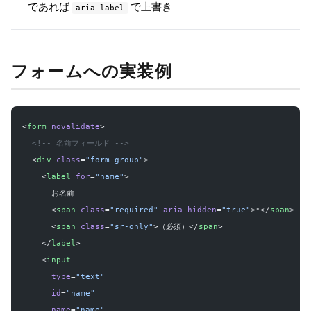
であれば
で上書き
aria-label
フォームへの実装例
<
form
 novalidate
>
  <!-- 名前フィールド -->
  <
div
 class
=
"form-group"
>
    <
label
 for
=
"name"
>
      お名前 
      <
span
 class
=
"required"
 aria-hidden
=
"true"
>*</
span
>
      <
span
 class
=
"sr-only"
>（必須）</
span
>
    </
label
>
    <
input
      type
=
"text"
      id
=
"name"
      name
=
"name"