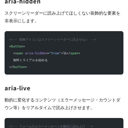
aria-hidden
スクリーンリーダーに読み上げてほしくない装飾的な要素を
非表示にします。
<!-- 装飾アイコンはスクリーンリーダーに読ませない -->
<
button
>
  <
span
 aria-hidden
=
"true"
>🚀</
span
>
  無料トライアルを始める
</
button
>
aria-live
動的に変化するコンテンツ（エラーメッセージ・カウントダ
ウン等）をリアルタイムで読み上げさせます。
<!-- フォームのエラーメッセージを動的に読み上げ -->