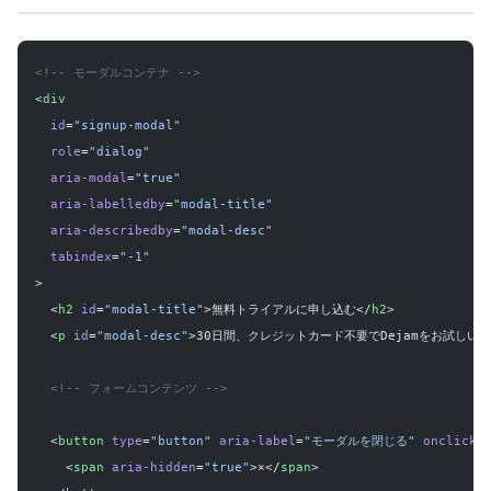
<!-- モーダルコンテナ -->
<
div
  id
=
"signup-modal"
  role
=
"dialog"
  aria-modal
=
"true"
  aria-labelledby
=
"modal-title"
  aria-describedby
=
"modal-desc"
  tabindex
=
"-1"
>
  <
h2
 id
=
"modal-title"
>無料トライアルに申し込む</
h2
>
  <
p
 id
=
"modal-desc"
>30日間、クレジットカード不要でDejamをお試しいた
  <!-- フォームコンテンツ -->
  <
button
 type
=
"button"
 aria-label
=
"モーダルを閉じる"
 onclick
=
    <
span
 aria-hidden
=
"true"
>×</
span
>