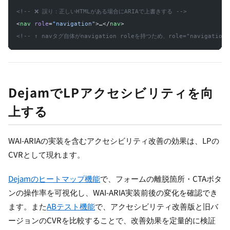
<!-- ❌ 誤り：正しいHTMLがある場合にARIAで上書きする -->
<
nav
 role
=
"navigation"
>…</
nav
>
<!-- ↑ navタグ自体がnavigation roleを持つため、role="navigatio
DejamでLPアクセシビリティを向
上する
WAI-ARIAの実装を含むアクセシビリティ改善の効果は、LPの
CVRとして現れます。
Dejamのヒートマップ機能
で、フォームの離脱箇所・CTAボタ
ンの操作率を可視化し、WAI-ARIA実装前後の変化を確認でき
ます。また
ABテスト機能
で、アクセシビリティ改善版と旧バ
ージョンのCVRを比較することで、改善効果を定量的に検証