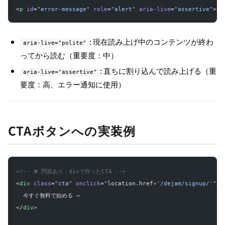
<
p
 id
=
"error-message"
 role
=
"alert"
 aria-live
=
"assertive"
></
: 現在読み上げ中のコンテンツが終わ
aria-live="polite"
ってから読む（重要度：中）
: 直ちに割り込んで読み上げる（重
aria-live="assertive"
要度：高、エラー通知に使用）
CTAボタンへの実装例
<!-- ❌ 問題あり：divで作ったCTA -->
<
div
 class
=
"cta"
 onclick
=
"
location
.
href
=
'/dejam/signup/'"
>
  今すぐ無料で始める →
</
div
>