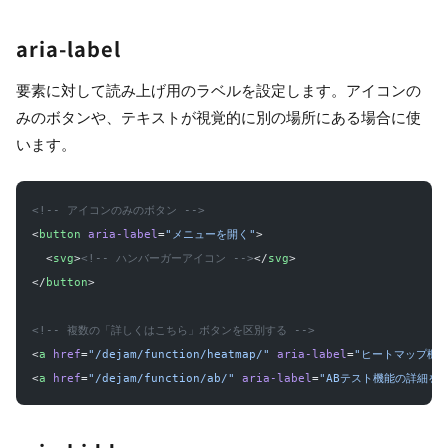
aria-label
要素に対して読み上げ用のラベルを設定します。アイコンの
みのボタンや、テキストが視覚的に別の場所にある場合に使
います。
<!-- アイコンのみのボタン -->
<
button
 aria-label
=
"メニューを開く"
>
  <
svg
>
<!-- ハンバーガーアイコン -->
</
svg
>
</
button
>
<!-- 複数の「詳しくはこちら」ボタンを区別する -->
<
a
 href
=
"/dejam/function/heatmap/"
 aria-label
=
"ヒートマップ機
<
a
 href
=
"/dejam/function/ab/"
 aria-label
=
"ABテスト機能の詳細を