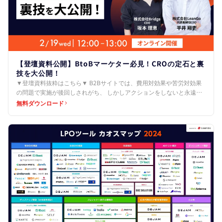
【登壇資料公開】BtoBマーケター必見！CROの定石と裏
技を大公開！
▼登壇資料抜粋はこちら▼ B2Bサイトでは、費用対効果や苦労対効果
の問題で実施が後回しされがち、 しかしアクションをしないと永遠に
機会損失をします。 ↓ 定石パート 1.簡単でもい…
無料ダウンロード