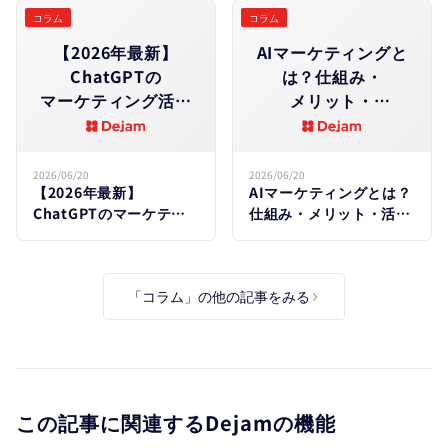
テンプレート集
ート集
コラム
コラム
【2026年最新】
AIマーケティングと
ChatGPTの​
は？​仕組み・
マーケティング活用
メリット・
法10選｜
活用事例と​始め方を​
業務別プロンプトと​
徹底解説
実践手順を​解説
【2026年版】
2026/06/20
2026/06/20
【2026年最新】
AIマーケティングとは？
ChatGPTのマーケティ
仕組み・メリット・活用
ング活用法10選｜業務別
事例と始め方を徹底解説
プロンプトと実践手順を
【2026年版】
解説
「コラム」の他の記事をみる
この記事に関連するDejamの機能