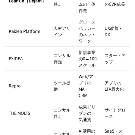
LeanGo（Dejam）
伴走
ムの一体
のCVR成長
伴走
グロース
人材アサ
ハッカー
UX改善・
Kaizen Platform
イン
のネット
DX
ワーク
新規事業
コンサル
スタートア
EXIDEA
の0→100
伴走
ップ
スケール
Web/ア
ツール提
プリの
アプリの
Repro
供
MA・
LTV最大化
CRM
成果ドリ
コンサル
サイトグロ
THE MOLTS
ブンの一
伴走
ース
気通貫
AI活用の
SaaS・ス
コンサル