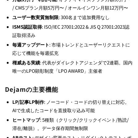
/ CMSプラン月額5万円〜 / オールインワン月額12万円〜
ユーザー数実質無制限
: 300名まで追加費用なし
ISMS認証取得
: ISO/IEC 27001:2022 & JIS Q 27001:2023認
証取得済み
毎週アップデート
: 市場トレンドとユーザーリクエストに
応じて機能を毎週拡充
権威ある実績
: 代表がダイレクトアジェンダで2連覇。国内
唯一のLPO顕彰制度「LPO AWARD」主催者
Dejamの主要機能
LP/記事LP制作
: ノーコード・コードの切り替えに対応。
AIで生成したコードを直接取り込み可能
ヒートマップ
: 5種類（クリック/クリックイベント/熟読/
滞在/離脱）。データ保存期間無制限
ABテスト
: デザイン変更テスト・リダイレクトテスト・ポ