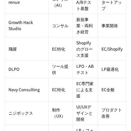
renue
A/Bテス
タートアッ
（AI）
ト基盤
プ
新規事
Growth Hack
コンサル
業・両利
事業開発
Studio
き経営
Shopify
飛躍
EC特化
のグロー
EC/Shopify
ス支援
ツール提
LPO・AB
DLPO
LP最適化
供
テスト
EC専門家
Navy Consulting
EC特化
による支
EC全般
援
UI/UXデ
制作
プロダクト
ニジボックス
ザインと
（UX）
改善
開発
LP・フォ