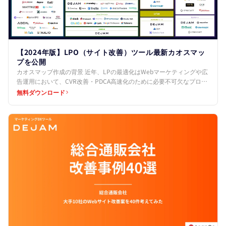
【2024年版】LPO（サイト改善）ツール最新カオスマッ
プを公開
カオスマップ作成の背景 近年、LPの最適化はWebマーケティングや広
告運用において、CVR改善・PDCA高速化のために必要不可欠なプロセ
スとなっています。 しかし、その最適化プロセ…
無料ダウンロード