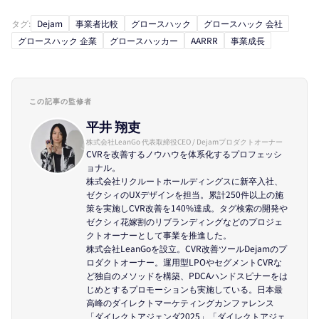
タグ:
Dejam
事業者比較
グロースハック
グロースハック 会社
グロースハック 企業
グロースハッカー
AARRR
事業成長
この記事の監修者
平井 翔吏
株式会社LeanGo 代表取締役CEO / Dejamプロダクトオーナー
CVRを改善するノウハウを体系化するプロフェッシ
ョナル。
株式会社リクルートホールディングスに新卒入社、
ゼクシィのUXデザインを担当。累計250件以上の施
策を実施しCVR改善を140%達成。タグ検索の開発や
ゼクシィ花嫁割のリブランディングなどのプロジェ
クトオーナーとして事業を推進した。
株式会社LeanGoを設立。CVR改善ツールDejamのプ
ロダクトオーナー。運用型LPOやセグメントCVRな
ど独自のメソッドを構築、PDCAハンドスピナーをは
じめとするプロモーションも実施している。日本最
高峰のダイレクトマーケティングカンファレンス
「ダイレクトアジェンダ2025」「ダイレクトアジェ