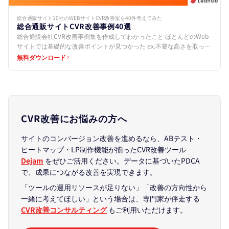
総合通販サイト10社のWEBサイトCVR改善案を40件考えてみた
総合通販サイトCVR改善事例40選
総合通販会社CVR改善事例集を作成してわかったこと ほとんどのWeb
サイトでは基礎的な改善ポイントが見つかった ex.不要な高さを取って
いる、CTAボタンを設置していないなど 共通…
無料ダウンロード
CVR改善にお悩みの方へ
サイトのコンバージョン改善を進めるなら、ABテスト・
ヒートマップ・LP制作機能が揃ったCVR改善ツール
Dejam
をぜひご活用ください。データに基づいたPDCA
で、成果につながる改善を実現できます。
「ツールの運用リソースが足りない」「改善の方向性から
一緒に考えてほしい」という場合は、専門家が伴走する
CVR改善コンサルティング
もご利用いただけます。