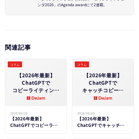
ンダ2026」のAgenda awardにて2連覇。
関連記事
コラム
コラム
【2026年最新】
【2026年最新】
ChatGPTで​
ChatGPTで​
コピーライティング
キャッチコピーを​
する​方​法｜
作る​方​法｜
フレームワーク別プ
プロンプト例・
ロンプトテンプレー
業種別テンプレート
2026/06/20
2026/06/20
【2026年最新】
【2026年最新】
ト集
集
ChatGPTでコピーライ
ChatGPTでキャッチコ
ティングする方法｜フレ
ピーを作る方法｜プロン
ームワーク別プロンプト
プト例・業種別テンプレ