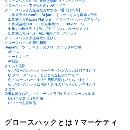
グロースハックの成功事例とAARRRフレームワーク
グロースハック支援会社の3つのタイプ
グロースハック支援会社おすすめ12選【比較表】
1. 株式会社LeanGo（Dejam）｜ツールと人を両輪で伴走
2. 株式会社Kaizen Platform｜グロースハッカーのアサイン
3. 株式会社EXIDEA｜新規事業の0→100スケール
4. Repro株式会社｜Web/アプリのエンゲージメント
5. 株式会社renue｜AI活用のグロースハック
グロースハック支援会社の選び方
グロースハックの費用相場
Dejamで「ツール×人」のグロースハックを実現
ABテスト
ヒートマップ
AI相談
よくある質問
Q. グロースハックとマーケティングの違いは何ですか？
Q. グロースハッカーとはどんな仕事ですか？
Q. グロースハック支援の費用相場はいくらですか？
Q. グロースハックは内製と外注のどちらがいいですか？
まとめ
CVR改善ならDejam！ツールと専門知見でグロースを加速
Dejamが選ばれる理由
Dejamの主要機能
グロースハックとは？マーケティ