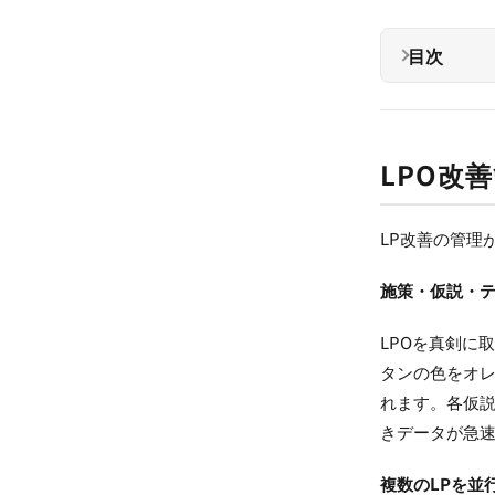
目次
LPO改
LP改善の管理
施策・仮説・
LPOを真剣に
タンの色をオ
れます。各仮説
きデータが急
複数のLPを並