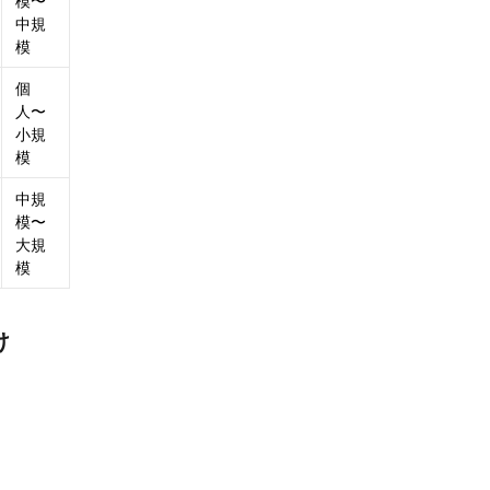
模〜
中規
模
個
人〜
小規
模
中規
模〜
大規
模
け