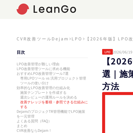
CVR改善ツールDejam
LPO
【2026年版】LP
目次
2026/06/19
LPO
【20
LPO改善管理が難しい理由
LPO改善管理ツールに求める機能
選｜施
おすすめLPO改善管理ツール7選
専用LPOツール vs 汎用プロジェクト管理
方法
ツールの使い分け
効率的なLPO改善管理の仕組み化
施策テンプレートを作成する
週次レビューの運用ルールを決める
改善ナレッジを蓄積・参照できる仕組みに
する
DejamのプロジェクTR管理機能でLPO施策
を一元管理
よくある質問（FAQ）
まとめ
CVR改善ならDejam！