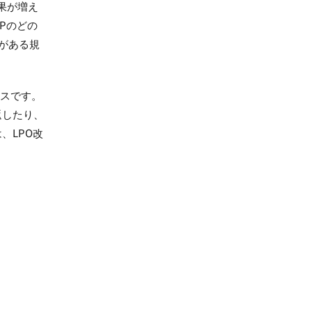
果が増え
Pのどの
がある規
セスです。
返したり、
、LPO改