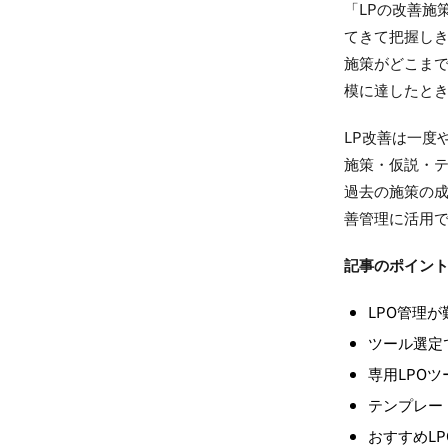
「LPの改善施
てきて把握しき
施策がどこまで
模に達したと
LP改善は一度
施策・仮説・
過去の施策の成
善管理に活用で
記事のポイン
LPO管理
ツール選定
専用LPO
テンプレー
おすすめL