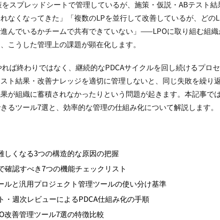
策をスプレッドシートで管理しているが、施策・仮説・ABテスト結
れなくなってきた」「複数のLPを並行して改善しているが、どのL
進んでいるかチームで共有できていない」——LPOに取り組む組織
き、こうした管理上の課題が顕在化します。
やれば終わりではなく、継続的なPDCAサイクルを回し続けるプロ
テスト結果・改善ナレッジを適切に管理しないと、同じ失敗を繰り
果が組織に蓄積されなかったりという問題が起きます。本記事では
きるツール7選と、効率的な管理の仕組み化について解説します。
ト
が難しくなる3つの構造的な原因の把握
で確認すべき7つの機能チェックリスト
ツールと汎用プロジェクト管理ツールの使い分け基準
ト・週次レビューによるPDCA仕組み化の手順
PO改善管理ツール7選の特徴比較