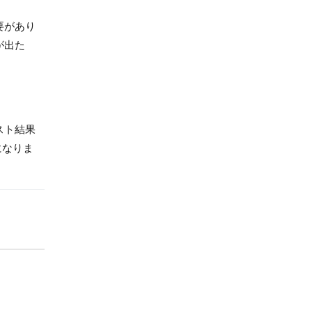
要があり
が出た
スト結果
になりま