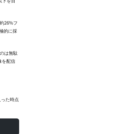
以下を目
約26%フ
極的に採
るのは無駄
像を配信
入った時点