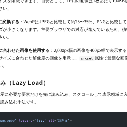
イズを削減できます。目安として、LP用の画像は1枚あたり100KB
さい。
式に変換する
：WebPはJPEGと比較して約25〜35%、PNGと比較して
ズが小さくなります。主要ブラウザでの対応が進んでいるため、積
さい。
に合わせた画像を使用する
：2,000px幅の画像を400px幅で表示す
サイズに合わせた解像度の画像を用意し、
属性で最適な画
srcset
い。
（Lazy Load）
表示に必要な要素だけを先に読み込み、スクロールして表示領域に
を読み込む手法です。
age.webp"
 loading
=
"lazy"
 alt
=
"説明文"
>