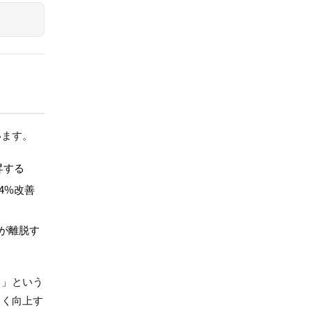
います。
昇する
4%改善
が離脱す
る」という
きく向上す