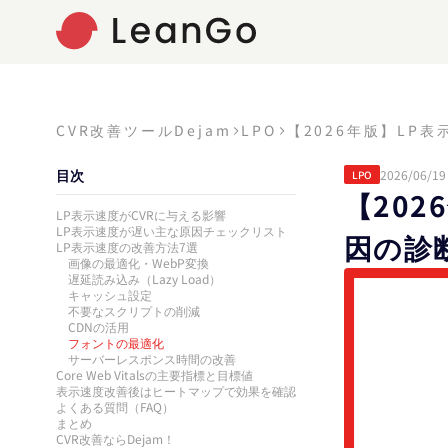
CVR改善ツールDejam
LPO
【2026年版】LP
目次
2026/06/19
LPO
【20
LP表示速度がCVRに与える影響
LP表示速度が遅い主な原因チェックリスト
因の診
LP表示速度の改善方法7選
画像の最適化・WebP変換
遅延読み込み（Lazy Load）
キャッシュ設定
不要なスクリプトの削減
CDNの活用
フォントの最適化
サーバーレスポンス時間の改善
Core Web Vitalsの主要指標と目標値
表示速度改善後はヒートマップで効果を確認
よくある質問（FAQ）
まとめ
CVR改善ならDejam！