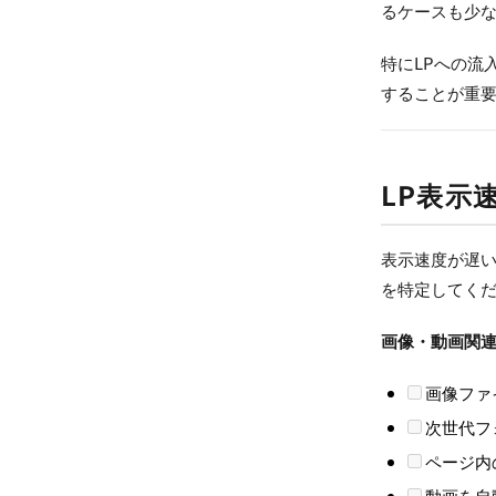
るケースも少
特にLPへの流
することが重
LP表示
表示速度が遅い
を特定してく
画像・動画関
画像ファ
次世代フ
ページ内
動画を自