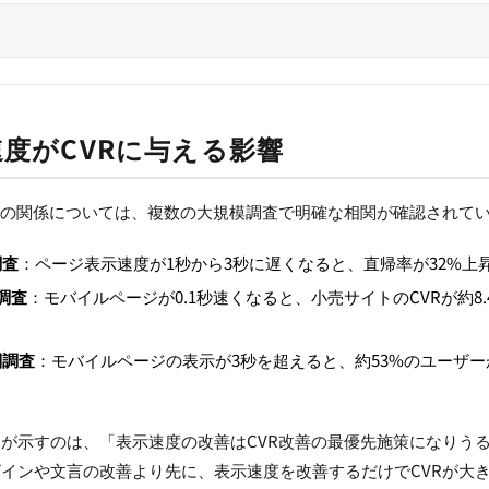
速度がCVRに与える影響
Rの関係については、複数の大規模調査で明確な相関が確認されて
調査
：ページ表示速度が1秒から3秒に遅くなると、直帰率が32%上
の調査
：モバイルページが0.1秒速くなると、小売サイトのCVRが約8.
別調査
：モバイルページの表示が3秒を超えると、約53%のユーザー
が示すのは、「表示速度の改善はCVR改善の最優先施策になりう
インや文言の改善より先に、表示速度を改善するだけでCVRが大