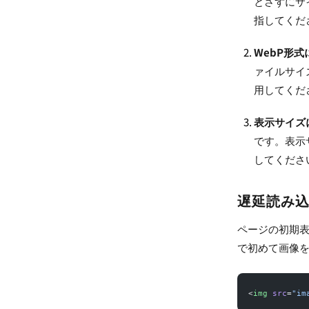
とさずにサ
指してくだ
WebP形
ァイルサイ
用してくだ
表示サイズ
です。表示
してくださ
遅延読み込み
ページの初期
で初めて画像
<
img
 src
=
"im