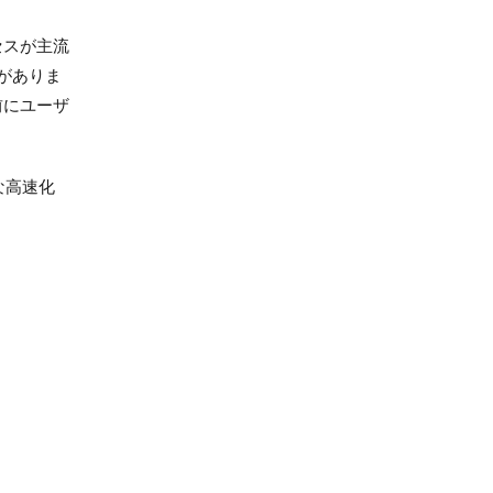
セスが主流
がありま
前にユーザ
な高速化