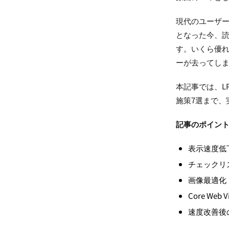
現代のユーザ
となった今、読
す。いくら優
ーが去ってし
本記事では、L
施策7選まで、
記事のポイン
表示速度低
チェックリ
画像最適化
Core We
速度改善後