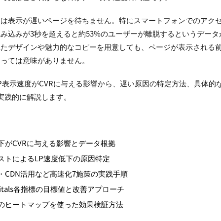
ーは表示が遅いページを待ちません。特にスマートフォンでのアク
み込みが3秒を超えると約53%のユーザーが離脱するというデータ
れたデザインや魅力的なコピーを用意しても、ページが表示される
まっては意味がありません。
P表示速度がCVRに与える影響から、遅い原因の特定方法、具体的
実践的に解説します。
ト
下がCVRに与える影響とデータ根拠
ストによるLP速度低下の原因特定
・CDN活用など高速化7施策の実践手順
b Vitals各指標の目標値と改善アプローチ
のヒートマップを使った効果検証方法