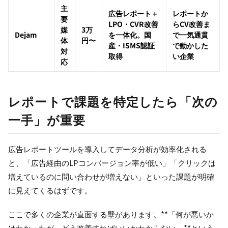
主
広告レポート＋
レポートか
要
LPO・CVR改善
らCV改善ま
媒
3万
Dejam
を一体化。国
で一気通貫
体
円〜
産・ISMS認証
で動かした
対
取得
い企業
応
レポートで課題を特定したら「次の
一手」が重要
広告レポートツールを導入してデータ分析が効率化される
と、「広告経由のLPコンバージョン率が低い」「クリックは
増えているのに問い合わせが増えない」といった課題が明確
に見えてくるはずです。
ここで多くの企業が直面する壁があります。**「何が悪いか
はわかったが、どう改善すればいいかわからない」**という