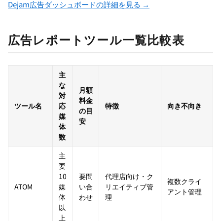
Dejam広告ダッシュボードの詳細を見る →
広告レポートツール一覧比較表
主
な
月額
対
料金
ツール名
応
特徴
向き不向き
の目
媒
安
体
数
主
要
10
要問
代理店向け・ク
複数クライ
ATOM
媒
い合
リエイティブ管
アント管理
体
わせ
理
以
上