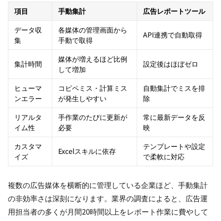
項目
手動集計
広告レポートツール
データ収
各媒体の管理画面から
API連携で自動取得
集
手動で取得
媒体が増えるほど比例
集計時間
設定後はほぼゼロ
して増加
ヒューマ
コピペミス・計算ミス
自動集計でミスを排
ンエラー
が発生しやすい
除
リアルタ
手作業のたびに更新が
常に最新データを反
イム性
必要
映
カスタマ
テンプレートや設定
Excelスキルに依存
イズ
で柔軟に対応
複数の広告媒体を横断的に管理している企業ほど、手動集計
の非効率さは深刻になります。業界の調査によると、広告運
用担当者の多くが月間20時間以上をレポート作業に費やして