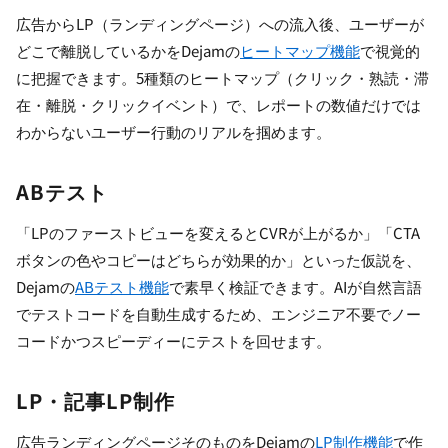
広告からLP（ランディングページ）への流入後、ユーザーが
どこで離脱しているかをDejamの
ヒートマップ機能
で視覚的
に把握できます。5種類のヒートマップ（クリック・熟読・滞
在・離脱・クリックイベント）で、レポートの数値だけでは
わからないユーザー行動のリアルを掴めます。
ABテスト
「LPのファーストビューを変えるとCVRが上がるか」「CTA
ボタンの色やコピーはどちらが効果的か」といった仮説を、
Dejamの
ABテスト機能
で素早く検証できます。AIが自然言語
でテストコードを自動生成するため、エンジニア不要でノー
コードかつスピーディーにテストを回せます。
LP・記事LP制作
広告ランディングページそのものをDejamの
LP制作機能
で作