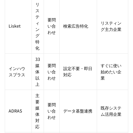
リ
ス
テ
要問
ィ
リスティン
Lisket
い合
検索広告特化
ン
グ主力企業
わせ
グ
特
化
33
媒
要問
すぐに使い
インハウ
設定不要・即日
体
い合
始めたい企
スプラス
対応
以
わせ
業
上
主
要
要問
媒
既存システ
ADRAS
い合
データ基盤連携
体
ム活用企業
わせ
対
応