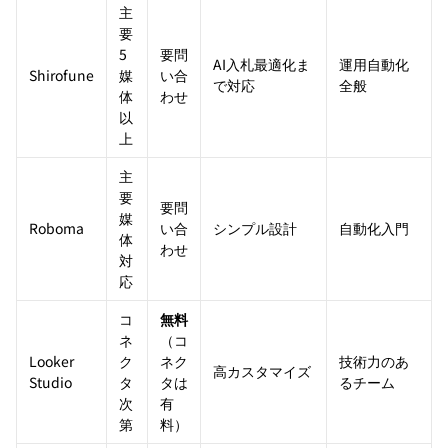
主
要
5
要問
AI入札最適化ま
運用自動化
Shirofune
媒
い合
で対応
全般
体
わせ
以
上
主
要
要問
媒
Roboma
い合
シンプル設計
自動化入門
体
わせ
対
応
コ
無料
ネ
（コ
Looker
ク
ネク
技術力のあ
高カスタマイズ
Studio
タ
タは
るチーム
次
有
第
料）