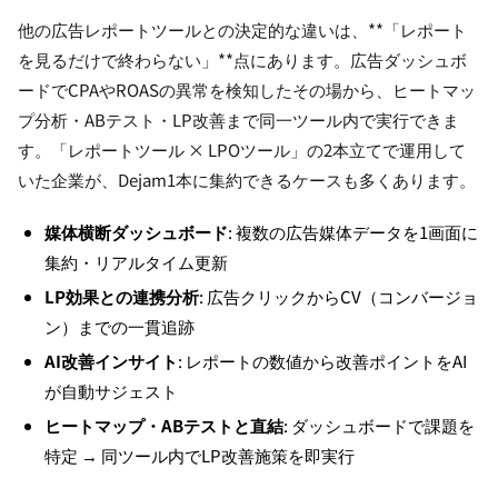
他の広告レポートツールとの決定的な違いは、**「レポート
を見るだけで終わらない」**点にあります。広告ダッシュボ
ードでCPAやROASの異常を検知したその場から、ヒートマッ
プ分析・ABテスト・LP改善まで同一ツール内で実行できま
す。「レポートツール × LPOツール」の2本立てで運用して
いた企業が、Dejam1本に集約できるケースも多くあります。
媒体横断ダッシュボード
: 複数の広告媒体データを1画面に
集約・リアルタイム更新
LP効果との連携分析
: 広告クリックからCV（コンバージョ
ン）までの一貫追跡
AI改善インサイト
: レポートの数値から改善ポイントをAI
が自動サジェスト
ヒートマップ・ABテストと直結
: ダッシュボードで課題を
特定 → 同ツール内でLP改善施策を即実行