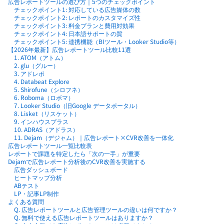
広告レポートツールの選び方｜5つのチェックポイント
チェックポイント1: 対応している広告媒体の数
チェックポイント2: レポートのカスタマイズ性
チェックポイント3: 料金プランと費用対効果
チェックポイント4: 日本語サポートの質
チェックポイント5: 連携機能（BIツール・Looker Studio等）
【2026年最新】広告レポートツール比較11選
1. ATOM（アトム）
2. glu（グルー）
3. アドレポ
4. Databeat Explore
5. Shirofune（シロフネ）
6. Roboma（ロボマ）
7. Looker Studio（旧Google データポータル）
8. Lisket（リスケット）
9. インハウスプラス
10. ADRAS（アドラス）
11. Dejam（デジャム）｜広告レポート×CVR改善を一体化
広告レポートツール一覧比較表
レポートで課題を特定したら「次の一手」が重要
Dejamで広告レポート分析後のCVR改善を実施する
広告ダッシュボード
ヒートマップ分析
ABテスト
LP・記事LP制作
よくある質問
Q. 広告レポートツールと広告管理ツールの違いは何ですか？
Q. 無料で使える広告レポートツールはありますか？