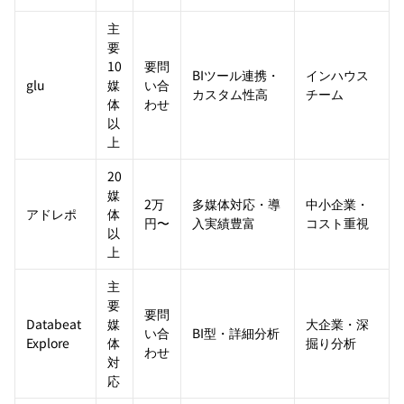
主
要
10
要問
BIツール連携・
インハウス
glu
媒
い合
カスタム性高
チーム
体
わせ
以
上
20
媒
2万
多媒体対応・導
中小企業・
アドレポ
体
円〜
入実績豊富
コスト重視
以
上
主
要
要問
Databeat
媒
大企業・深
い合
BI型・詳細分析
Explore
体
掘り分析
わせ
対
応