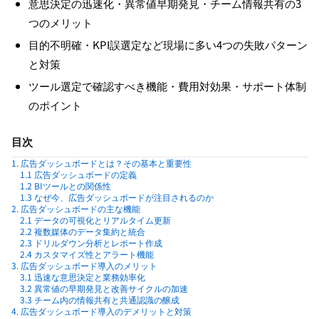
意思決定の迅速化・異常値早期発見・チーム情報共有の3
つのメリット
目的不明確・KPI誤選定など現場に多い4つの失敗パターン
と対策
ツール選定で確認すべき機能・費用対効果・サポート体制
のポイント
目次
1. 広告ダッシュボードとは？その基本と重要性
1.1 広告ダッシュボードの定義
1.2 BIツールとの関係性
1.3 なぜ今、広告ダッシュボードが注目されるのか
2. 広告ダッシュボードの主な機能
2.1 データの可視化とリアルタイム更新
2.2 複数媒体のデータ集約と統合
2.3 ドリルダウン分析とレポート作成
2.4 カスタマイズ性とアラート機能
3. 広告ダッシュボード導入のメリット
3.1 迅速な意思決定と業務効率化
3.2 異常値の早期発見と改善サイクルの加速
3.3 チーム内の情報共有と共通認識の醸成
4. 広告ダッシュボード導入のデメリットと対策