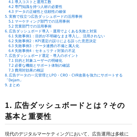
4.1 導入コストと運用工数
4.2 専門知識を持つ人材の必要性
4.3 データの正確性と信頼性の確保
5. 実務で役立つ広告ダッシュボードの活用事例
5.1 マーケティング部門での活用事例
5.2 営業部門での活用事例
6. 広告ダッシュボード導入・運用でよくある失敗と対策
6.1 失敗事例1：目的が不明確なまま導入し、活用されない
6.2 失敗事例2：KPI選定の誤りによる誤った意思決定
6.3 失敗事例3：データ連携の不備と属人化
6.4 失敗事例4：セキュリティ対策の不足
7. 広告ダッシュボード選定・導入のポイント
7.1 目的と対象ユーザーの明確化
7.2 必要な機能とサポート体制の確認
7.3 費用対効果の検証
8. 広告データの一元管理とLPO・CRO・CVR改善を強力にサポートする
「Dejam」
9. まとめ
1. 広告ダッシュボードとは？その
基本と重要性
現代のデジタルマーケティングにおいて、広告運用は多岐に