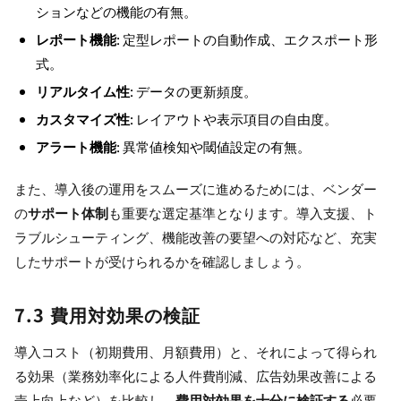
ションなどの機能の有無。
レポート機能
: 定型レポートの自動作成、エクスポート形
式。
リアルタイム性
: データの更新頻度。
カスタマイズ性
: レイアウトや表示項目の自由度。
アラート機能
: 異常値検知や閾値設定の有無。
また、導入後の運用をスムーズに進めるためには、ベンダー
の
サポート体制
も重要な選定基準となります。導入支援、ト
ラブルシューティング、機能改善の要望への対応など、充実
したサポートが受けられるかを確認しましょう。
7.3 費用対効果の検証
導入コスト（初期費用、月額費用）と、それによって得られ
る効果（業務効率化による人件費削減、広告効果改善による
売上向上など）を比較し、
費用対効果を十分に検証する
必要