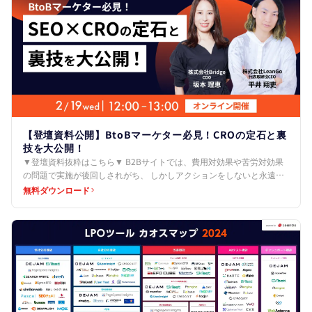
【登壇資料公開】BtoBマーケター必見！CROの定石と裏
技を大公開！
▼登壇資料抜粋はこちら▼ B2Bサイトでは、費用対効果や苦労対効果
の問題で実施が後回しされがち、 しかしアクションをしないと永遠に
機会損失をします。 ↓ 定石パート 1.簡単でもい…
無料ダウンロード