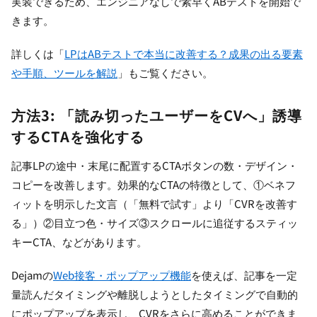
実装できるため、エンジニアなしで素早くABテストを開始で
きます。
詳しくは「
LPはABテストで本当に改善する？成果の出る要素
や手順、ツールを解説
」もご覧ください。
方法3: 「読み切ったユーザーをCVへ」誘導
するCTAを強化する
記事LPの途中・末尾に配置するCTAボタンの数・デザイン・
コピーを改善します。効果的なCTAの特徴として、①ベネフ
ィットを明示した文言（「無料で試す」より「CVRを改善す
る」）②目立つ色・サイズ③スクロールに追従するスティッ
キーCTA、などがあります。
Dejamの
Web接客・ポップアップ機能
を使えば、記事を一定
量読んだタイミングや離脱しようとしたタイミングで自動的
にポップアップを表示し、CVRをさらに高めることができま