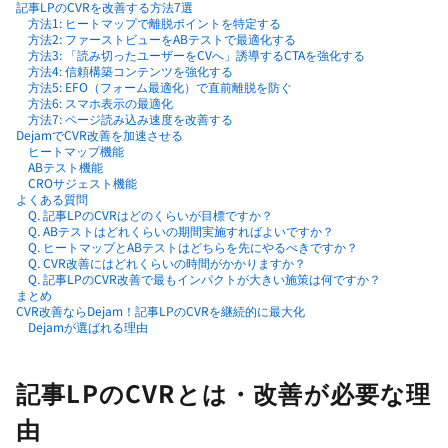
記事LPのCVRを改善する方法7選
方法1: ヒートマップで離脱ポイントを特定する
方法2: ファーストビューをABテストで最適化する
方法3: 「読み切ったユーザーをCVへ」誘導するCTAを強化する
方法4: 信頼構築コンテンツを強化する
方法5: EFO（フォーム最適化）で直前離脱を防ぐ
方法6: スマホ表示の最適化
方法7: ページ読み込み速度を改善する
DejamでCVR改善を加速させる
ヒートマップ機能
ABテスト機能
CROサジェスト機能
よくある質問
Q. 記事LPのCVRはどのくらいが目標ですか？
Q. ABテストはどれくらいの期間実施すればよいですか？
Q. ヒートマップとABテストはどちらを先にやるべきですか？
Q. CVR改善にはどれくらいの時間がかかりますか？
Q. 記事LPのCVR改善で最もインパクトが大きい施策は何ですか？
まとめ
CVR改善ならDejam！記事LPのCVRを継続的に最大化
Dejamが選ばれる理由
記事LPのCVRとは・改善が必要な理
由