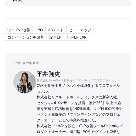
タグ:
CVR改善
LPO
ABテスト
ヒートマップ
コンバージョン率改善
記事LP
記事LP CVR
この記事の監修者
平井 翔吏
株式会社LeanGo 代表取締役CEO / Dejamプロダクトオーナー
CVRを改善するノウハウを体系化するプロフェッシ
ョナル。
株式会社リクルートホールディングスに新卒入社、
ゼクシィのUXデザインを担当。累計250件以上の施
策を実施しCVR改善を140%達成。タグ検索の開発や
ゼクシィ花嫁割のリブランディングなどのプロジェ
クトオーナーとして事業を推進した。
株式会社LeanGoを設立。CVR改善ツールDejamのプ
ロダクトオーナー。運用型LPOやセグメントCVRな