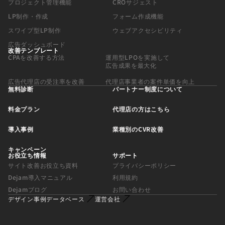
プロジェクト管理機能
CROサジェスト
LP制作・作成
フォーム作成機能
スワイプ型LP制作
ウェブアクセシビリティ
広告ダッシュボード
改善テンプレート
CPAを改善する方法
運用型LPOを実施して
広告成果を最大化
広告代理店の受注率を改善
代理店事業者の案件単価を向上
無料診断
パートナー制度について
料金プラン
代理店の方はこちら
導入事例
業種別のCVR改善
キャンペーン
お役立ち情報
サポート
サイト改善お役立ち資料
プライバシーポリシー
Dejam導入マニュアル
利用規約
Dejamブログ
お問い合わせ
デザイン事例データベース
運営会社