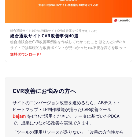
総合通販サイト10社のWEBサイトCVR改善案を40件考えてみた
総合通販サイトCVR改善事例40選
総合通販会社CVR改善事例集を作成してわかったこと ほとんどのWeb
サイトでは基礎的な改善ポイントが見つかった ex.不要な高さを取って
いる、CTAボタンを設置していないなど 共通…
無料ダウンロード
CVR改善にお悩みの方へ
サイトのコンバージョン改善を進めるなら、ABテスト・
ヒートマップ・LP制作機能が揃ったCVR改善ツール
Dejam
をぜひご活用ください。データに基づいたPDCA
で、成果につながる改善を実現できます。
「ツールの運用リソースが足りない」「改善の方向性から