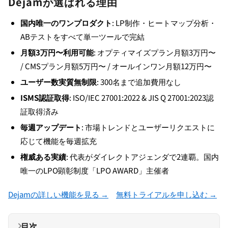
Dejamが選ばれる理由
国内唯一のワンプロダクト
: LP制作・ヒートマップ分析・
ABテストをすべて単一ツールで完結
月額3万円〜利用可能
: オプティマイズプラン月額3万円〜
/ CMSプラン月額5万円〜 / オールインワン月額12万円〜
ユーザー数実質無制限
: 300名まで追加費用なし
ISMS認証取得
: ISO/IEC 27001:2022 & JIS Q 27001:2023認
証取得済み
毎週アップデート
: 市場トレンドとユーザーリクエストに
応じて機能を毎週拡充
権威ある実績
: 代表がダイレクトアジェンダで2連覇。国内
唯一のLPO顕彰制度「LPO AWARD」主催者
Dejamの詳しい機能を見る →
無料トライアルを申し込む →
目次