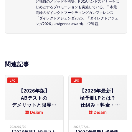
ど独自のメソッドを構築、PDCAハンドスピナーをは
じめとするプロモーションも実施している。日本最
高峰のダイレクトマーケティングカンファレンス
「ダイレクトアジェンダ2025」「ダイレクトアジェ
ンダ2026」のAgenda awardにて2連覇。
関連記事
LPO
LPO
【2026年版】
【2026年最新】
ABテストの​
極予測LPとは？​
デメリットと​限界​｜
仕組み・料金・
やめと​
効果を​徹底解説｜
くべきケース・
Dejam・
失敗原因を​徹底解説
LeanGoコンサルと
2026/07/20
2026/07/01
【2026年版】ABテスト
【2026年最新】極予測