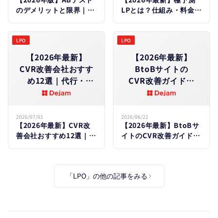
の​違いも​比較
のデメリットと限界｜や
LPとは？仕組み・料金・
めとくべきケース・失敗
効果を徹底解説｜
原因を徹底解説
Dejam・LeanGoコンサ
ルとの違いも比較
LPO
LPO
【2026年最新】
【2026年最新】
CVR改善会社おすす
BtoBサイトの​
め12選｜代行・
CVR改善ガイド｜
コンサルの​選び方と​
業界別平均・低い​
費用相場を​徹底比較
5つの​原因と​
リード獲得を​
2026/07/01
2026/06/22
【2026年最新】CVR改
【2026年最新】BtoBサ
増やす施策15選
善会社おすすめ12選｜代
イトのCVR改善ガイド｜
行・コンサルの選び方と
業界別平均・低い5つの
費用相場を徹底比較
原因とリード獲得を増や
す施策15選
「LPO」の他の記事をみる