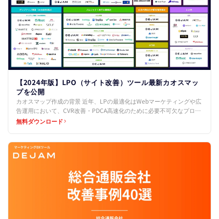
【2024年版】LPO（サイト改善）ツール最新カオスマッ
プを公開
カオスマップ作成の背景 近年、LPの最適化はWebマーケティングや広
告運用において、CVR改善・PDCA高速化のために必要不可欠なプロセ
スとなっています。 しかし、その最適化プロセ…
無料ダウンロード