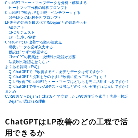
ChatGPTでヒートマップデータを分析・解釈する
ヒートマップ分析の解釈プロンプト
ChatGPTで競合LPを比較・ベンチマークする
競合LPとの比較分析プロンプト
LP改善の効果を最大化するDejamとの組み合わせ
ABテスト
CROサジェスト
LP・記事LP制作
ChatGPTでLP改善する際の注意点
現状データを必ず入力する
仮説は1つずつ検証する
ChatGPTの提案は一次情報の確認が必要
法規制の確認を怠らない
よくある質問（FAQ）
Q. ChatGPTでLP改善するのに必要なデータは何ですか？
Q. ChatGPTの提案をそのままLP改善に使って良いですか？
Q. LP改善でChatGPTとヒートマップはどちらを先に活用すべきですか？
Q. ChatGPTで作ったABテスト仮説はどのくらい実施すれば良いですか？
まとめ
CVR改善ならDejam！ChatGPTで立案したLP改善施策を素早く実装・検証
Dejamが選ばれる理由
ChatGPTはLP改善のどの工程で活
用できるか