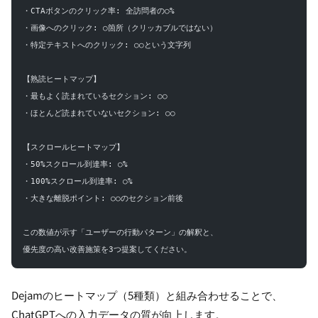
・CTAボタンのクリック率: 全訪問者の○%
・画像へのクリック: ○箇所（クリッカブルではない）
・特定テキストへのクリック: ○○という文字列
【熟読ヒートマップ】
・最もよく読まれているセクション: ○○
・ほとんど読まれていないセクション: ○○
【スクロールヒートマップ】
・50%スクロール到達率: ○%
・100%スクロール到達率: ○%
・大きな離脱ポイント: ○○のセクション前後
この数値が示す「ユーザーの行動パターン」の解釈と、
優先度の高い改善施策を3つ提案してください。
Dejamのヒートマップ（5種類）と組み合わせることで、
ChatGPTへの入力データの質が向上します。