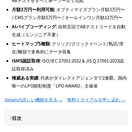
ABテストをすべて単一ツールで完結
月額3万円〜利用可能
: オプティマイズプラン月額3万円〜
/ CMSプラン月額5万円〜 / オールインワン月額12万円〜
AIバイブコーディング
: 自然言語でABテストコードを自動
生成（エンジニア不要）
ヒートマップ5種類
: クリック/クリックイベント/熟読/滞
在/離脱で多角的にデータ収集
ISMS認証取得
: ISO/IEC 27001:2022 & JIS Q 27001:2023認
証取得済み
権威ある実績
: 代表がダイレクトアジェンダで2連覇。国内
唯一のLPO顕彰制度「LPO AWARD」主催者
Dejamの詳しい機能を見る →
無料トライアルを申し込む →
目次