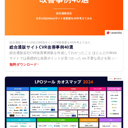
総合通販サイト10社のWEBサイトCVR改善案を40件考えてみた
総合通販サイトCVR改善事例40選
総合通販会社CVR改善事例集を作成してわかったこと ほとんどのWeb
サイトでは基礎的な改善ポイントが見つかった ex.不要な高さを取って
いる、CTAボタンを設置していないなど 共通…
無料ダウンロード