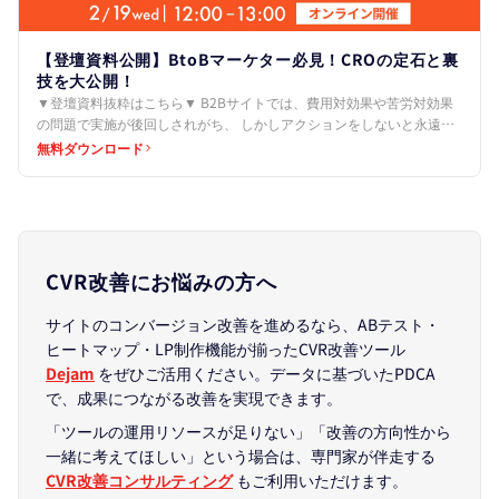
【登壇資料公開】BtoBマーケター必見！CROの定石と裏
技を大公開！
▼登壇資料抜粋はこちら▼ B2Bサイトでは、費用対効果や苦労対効果
の問題で実施が後回しされがち、 しかしアクションをしないと永遠に
機会損失をします。 ↓ 定石パート 1.簡単でもい…
無料ダウンロード
CVR改善にお悩みの方へ
サイトのコンバージョン改善を進めるなら、ABテスト・
ヒートマップ・LP制作機能が揃ったCVR改善ツール
Dejam
をぜひご活用ください。データに基づいたPDCA
で、成果につながる改善を実現できます。
「ツールの運用リソースが足りない」「改善の方向性から
一緒に考えてほしい」という場合は、専門家が伴走する
CVR改善コンサルティング
もご利用いただけます。