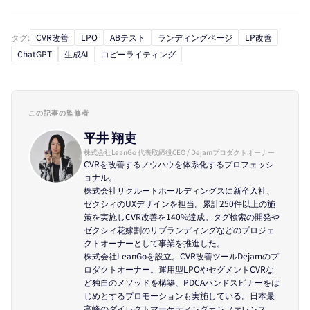
タグ:
CVR改善
LPO
ABテスト
ランディングページ
LP改善
ChatGPT
生成AI
コピーライティング
この記事の監修者
平井 翔吏
株式会社LeanGo 代表取締役CEO / Dejamプロダクトオーナー
CVRを改善するノウハウを体系化するプロフェッシ
ョナル。
株式会社リクルートホールディングスに新卒入社、
ゼクシィのUXデザインを担当。累計250件以上の施
策を実施しCVR改善を140%達成。タグ検索の開発や
ゼクシィ花嫁割のリブランディングなどのプロジェ
クトオーナーとして事業を推進した。
株式会社LeanGoを設立。CVR改善ツールDejamのプ
ロダクトオーナー。運用型LPOやセグメントCVRな
ど独自のメソッドを構築、PDCAハンドスピナーをは
じめとするプロモーションも実施している。日本最
高峰のダイレクトマーケティングカンファレンス