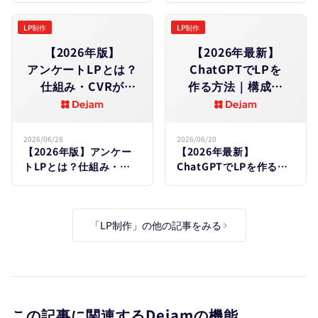
正体を徹底解説
LP制作
LP制作
【2026年版】
【2026年最新】
アンケートLPとは？​
ChatGPTで​LPを​
仕組み・CVRが​
作る​方​法｜構成・
高い理由・作り方を​
コピー・​実装まで​
徹底解説
手順を​徹底解説
2026/06/28
2026/06/20
【2026年版】アンケー
【2026年最新】
トLPとは？仕組み・
ChatGPTでLPを作る方
CVRが高い理由・作り方
法｜構成・コピー・実装
を徹底解説
まで手順を徹底解説
「LP制作」の他の記事をみる
この記事に関連するDejamの機能