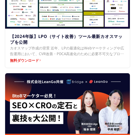
【2024年版】LPO（サイト改善）ツール最新カオスマッ
プを公開
カオスマップ作成の背景 近年、LPの最適化はWebマーケティングや広
告運用において、CVR改善・PDCA高速化のために必要不可欠なプロセ
スとなっています。 しかし、その最適化プロセ…
無料ダウンロード