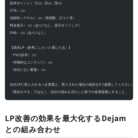
訴求ポイント: ①○○ ②○○ ③○○
CTA: ○○
信頼性シグナル: ○○（実績数、口コミ等）
料金提示: ○○（あり/なし、提示タイミング）
FAQ: ○○（あり/なし）
【競合LP（参考にしたいと感じた点）】
・FVの訴求: ○○
・特徴的なコンテンツ: ○○
・自社にない要素: ○○
自社LPに取り入れるべき要素と、取り入れた場合の仮説を3つ提案してください。
「競合のマネ」ではなく、自社の強みを活かした形での改善提案にすること。
LP改善の効果を最大化するDejam
との組み合わせ