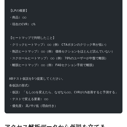
【LPの概要】
・商品: ○○
・現在のCVR: ○%
【ヒートマップで判明したこと】
・クリックヒートマップ: ○○（例: CTAボタンのクリック率が低い）
・熟読ヒートマップ: ○○（例: 価格セクションをほとんど読んでいない）
・スクロールヒートマップ: ○○（例: 70%のユーザーが中盤で離脱）
・離脱ヒートマップ: ○○（例: FAQセクション手前で離脱）
ABテスト仮説を5つ提案してください。
各仮説の形式:
・仮説: 「もし○○を変えたら、なぜなら○○、CVRが○%改善すると予測する」
・テストで変える要素: ○○
・優先度: 高/中/低（理由付き）
アクセス解析データから仮説を立てる