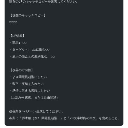
現在のLPのキャッチコピーを改善してください。
【現在のキャッチコピー】
○○○○
【LP情報】
・商品: ○○
・ターゲット: ○○に悩む○○
・最大の競合との差別化点: ○○
【改善の方向性】
・より問題提起型にしたい
・数字・実績を入れたい
・感情に訴える表現にしたい
（上記から選択、または自由記述）
改善案を5パターン生成してください。
各案に「訴求軸（例: 問題提起型）」と「20文字以内の本文」を含めること。