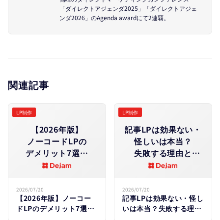
「ダイレクトアジェンダ2025」「ダイレクトアジェ
ンダ2026」のAgenda awardにて2連覇。
関連記事
LP制作
LP制作
【2026年版】
記事LPは​効果ない​・
ノーコードLPの​
怪しいは​本当？​
デメリット7選｜​
失敗する​理由と​
「作っても​
改善策を​徹底解説
意味ない」の​正体を​
徹底解説
2026/07/20
2026/07/20
【2026年版】ノーコー
記事LPは効果ない・怪し
ドLPのデメリット7選｜
いは本当？失敗する理由
「作っても意味ない」の
と改善策を徹底解説