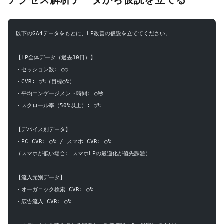
以下のGA4データをもとに、LP改善の仮説を立ててください。
【LP全体データ（過去30日）】
・セッション数: ○○
・CVR: ○%（目標○%）
・平均エンゲージメント時間: ○秒
・スクロール率（50%以上）: ○%
【デバイス別データ】
・PC CVR: ○% / スマホ CVR: ○%
（スマホが低い場合: スマホLPの最適化が優先課題）
【流入元別データ】
・オーガニック検索 CVR: ○%
・広告流入 CVR: ○%