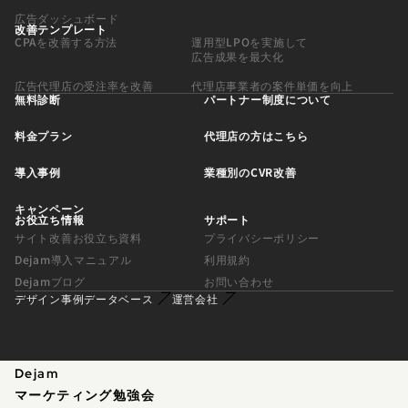
広告ダッシュボード
改善テンプレート
CPAを改善する方法
運用型LPOを実施して
広告成果を最大化
広告代理店の受注率を改善
代理店事業者の案件単価を向上
無料診断
パートナー制度について
料金プラン
代理店の方はこちら
導入事例
業種別のCVR改善
キャンペーン
お役立ち情報
サポート
サイト改善お役立ち資料
プライバシーポリシー
Dejam導入マニュアル
利用規約
Dejamブログ
お問い合わせ
デザイン事例データベース
運営会社
Dejam
マーケティング勉強会