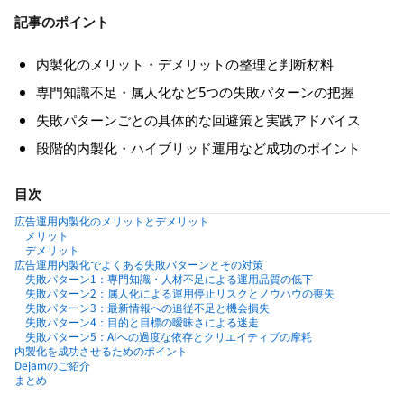
記事のポイント
内製化のメリット・デメリットの整理と判断材料
専門知識不足・属人化など5つの失敗パターンの把握
失敗パターンごとの具体的な回避策と実践アドバイス
段階的内製化・ハイブリッド運用など成功のポイント
目次
広告運用内製化のメリットとデメリット
メリット
デメリット
広告運用内製化でよくある失敗パターンとその対策
失敗パターン1：専門知識・人材不足による運用品質の低下
失敗パターン2：属人化による運用停止リスクとノウハウの喪失
失敗パターン3：最新情報への追従不足と機会損失
失敗パターン4：目的と目標の曖昧さによる迷走
失敗パターン5：AIへの過度な依存とクリエイティブの摩耗
内製化を成功させるためのポイント
Dejamのご紹介
まとめ