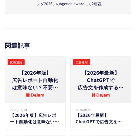
ンダ2026」のAgenda awardにて2連覇。
関連記事
広告運用
広告運用
【2026年版】​
【2026年最新】
広告レポート自動化
ChatGPTで​
は​意味ない？​不要な​
広告文を​作成する​方​
ケースと​
法｜
費用対効果の​
媒体別プロンプトテ
見分け方
ンプレートも​解説
2026/07/20
2026/06/20
【2026年版】広告レポ
【2026年最新】
ート自動化は意味ない？
ChatGPTで広告文を作
不要なケースと費用対効
成する方法｜媒体別プロ
果の見分け方
ンプトテンプレートも解