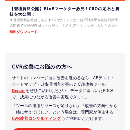
【登壇資料公開】BtoBマーケター必見！CROの定石と裏
技を大公開！
▼登壇資料抜粋はこちら▼ B2Bサイトでは、費用対効果や苦労対効果
の問題で実施が後回しされがち、 しかしアクションをしないと永遠に
機会損失をします。 ↓ 定石パート 1.簡単でもい…
無料ダウンロード
CVR改善にお悩みの方へ
サイトのコンバージョン改善を進めるなら、ABテスト・
ヒートマップ・LP制作機能が揃ったCVR改善ツール
Dejam
をぜひご活用ください。データに基づいたPDCA
で、成果につながる改善を実現できます。
「ツールの運用リソースが足りない」「改善の方向性から
一緒に考えてほしい」という場合は、専門家が伴走する
CVR改善コンサルティング
もご利用いただけます。