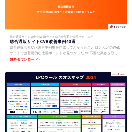
総合通販サイト10社のWEBサイトCVR改善案を40件考えてみた
総合通販サイトCVR改善事例40選
総合通販会社CVR改善事例集を作成してわかったこと ほとんどのWeb
サイトでは基礎的な改善ポイントが見つかった ex.不要な高さを取って
いる、CTAボタンを設置していないなど 共通…
無料ダウンロード