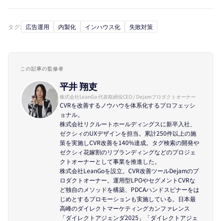
タグ:
広告運用
内製化
インハウス化
失敗対策
この記事の監修者
平井 翔吏
株式会社LeanGo 代表取締役CEO / Dejamプロダクトオーナー
CVRを改善するノウハウを体系化するプロフェッシ
ョナル。
株式会社リクルートホールディングスに新卒入社、
ゼクシィのUXデザインを担当。累計250件以上の施
策を実施しCVR改善を140%達成。タグ検索の開発や
ゼクシィ花嫁割のリブランディングなどのプロジェ
クトオーナーとして事業を推進した。
株式会社LeanGoを設立。CVR改善ツールDejamのプ
ロダクトオーナー。運用型LPOやセグメントCVRな
ど独自のメソッドを構築、PDCAハンドスピナーをは
じめとするプロモーションも実施している。日本最
高峰のダイレクトマーケティングカンファレンス
「ダイレクトアジェンダ2025」「ダイレクトアジェ