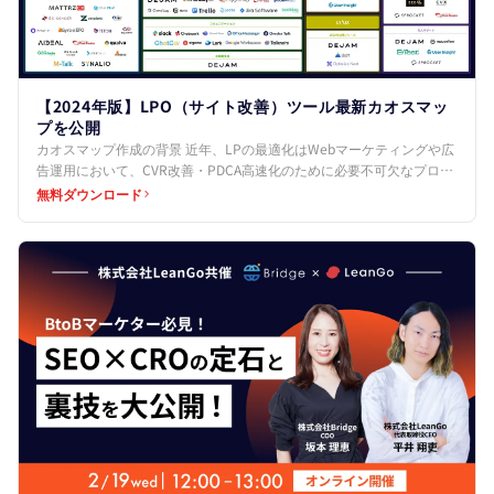
【2024年版】LPO（サイト改善）ツール最新カオスマッ
プを公開
カオスマップ作成の背景 近年、LPの最適化はWebマーケティングや広
告運用において、CVR改善・PDCA高速化のために必要不可欠なプロセ
スとなっています。 しかし、その最適化プロセ…
無料ダウンロード