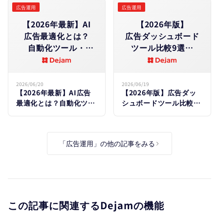
説
広告運用
広告運用
【2026年最新】AI​
【2026年版】​
広告最適化とは？​
広告ダッシュボード
自動化ツール・
ツール比較9選｜
活用事例・
媒体横断レポートの​
実践手順を​徹底解説
自動化・​選び方を​
解説
2026/06/20
2026/06/19
【2026年最新】AI広告
【2026年版】広告ダッ
最適化とは？自動化ツー
シュボードツール比較9
ル・活用事例・実践手順
選｜媒体横断レポートの
を徹底解説
自動化・選び方を解説
「広告運用」の他の記事をみる
この記事に関連するDejamの機能