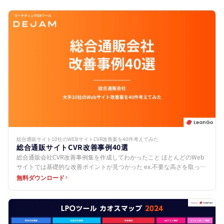
総合通販サイト10社のWEBサイトCVR改善案を40件考えてみた
総合通販サイトCVR改善事例40選
総合通販会社CVR改善事例集を作成してわかったこと ほとんどのWeb
サイトでは基礎的な改善ポイントが見つかった ex.不要な高さを取って
いる、CTAボタンを設置していないなど 共通…
無料ダウンロード