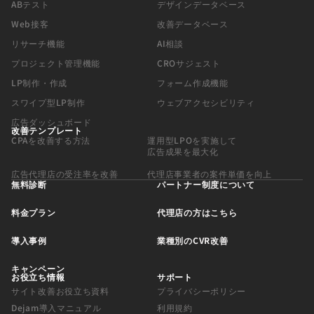
ABテスト
デザインデータベース
Web接客
改善データベース
リサーチ機能
AI相談
プロジェクト管理機能
CROサジェスト
LP制作・作成
フォーム作成機能
スワイプ型LP制作
ウェブアクセシビリティ
広告ダッシュボード
改善テンプレート
CPAを改善する方法
運用型LPOを実施して
広告成果を最大化
広告代理店の受注率を改善
代理店事業者の案件単価を向上
無料診断
パートナー制度について
料金プラン
代理店の方はこちら
導入事例
業種別のCVR改善
キャンペーン
お役立ち情報
サポート
サイト改善お役立ち資料
プライバシーポリシー
Dejam導入マニュアル
利用規約