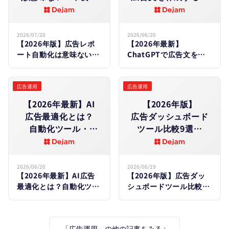
ケースと​
法｜
費用対効果の​
媒体別プロンプトテ
見分け方
ンプレートも​解説
2026/07/20
2026/06/20
【2026年版】広告レポ
【2026年最新】
ート自動化は意味ない？
ChatGPTで広告文を作
不要なケースと費用対効
成する方法｜媒体別プロ
果の見分け方
ンプトテンプレートも解
説
広告運用
広告運用
【2026年最新】AI​
【2026年版】​
広告最適化とは？​
広告ダッシュボード
自動化ツール・
ツール比較9選｜
活用事例・
媒体横断レポートの​
実践手順を​徹底解説
自動化・​選び方を​
解説
2026/06/20
2026/06/19
【2026年最新】AI広告
【2026年版】広告ダッ
最適化とは？自動化ツー
シュボードツール比較9
ル・活用事例・実践手順
選｜媒体横断レポートの
を徹底解説
自動化・選び方を解説
「広告運用」の他の記事をみる