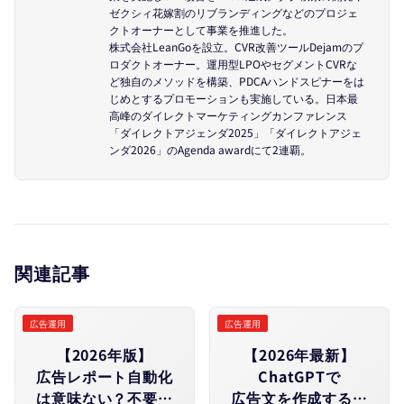
ゼクシィ花嫁割のリブランディングなどのプロジェ
クトオーナーとして事業を推進した。
株式会社LeanGoを設立。CVR改善ツールDejamのプ
ロダクトオーナー。運用型LPOやセグメントCVRな
ど独自のメソッドを構築、PDCAハンドスピナーをは
じめとするプロモーションも実施している。日本最
高峰のダイレクトマーケティングカンファレンス
「ダイレクトアジェンダ2025」「ダイレクトアジェ
ンダ2026」のAgenda awardにて2連覇。
関連記事
広告運用
広告運用
【2026年版】​
【2026年最新】
広告レポート自動化
ChatGPTで​
は​意味ない？​不要な​
広告文を​作成する​方​