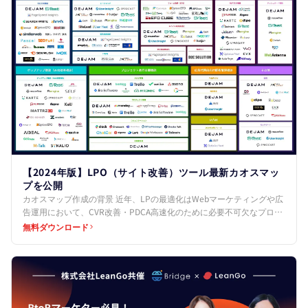
【2024年版】LPO（サイト改善）ツール最新カオスマッ
プを公開
カオスマップ作成の背景 近年、LPの最適化はWebマーケティングや広
告運用において、CVR改善・PDCA高速化のために必要不可欠なプロセ
スとなっています。 しかし、その最適化プロセ…
無料ダウンロード