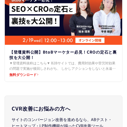
【登壇資料公開】BtoBマーケター必見！CROの定石と裏
技を大公開！
▼登壇資料抜粋はこちら▼ B2Bサイトでは、費用対効果や苦労対効果
の問題で実施が後回しされがち、 しかしアクションをしないと永遠に
機会損失をします。 ↓ 定石パート 1.簡単でもい…
無料ダウンロード
CVR改善にお悩みの方へ
サイトのコンバージョン改善を進めるなら、ABテスト・
ヒートマップ・LP制作機能が揃ったCVR改善ツール