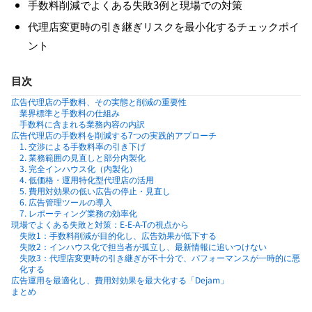
手数料削減でよくある失敗3例と現場での対策
代理店変更時の引き継ぎリスクを最小化するチェックポイ
ント
目次
広告代理店の手数料、その実態と削減の重要性
業界標準と手数料の仕組み
手数料に含まれる業務内容の内訳
広告代理店の手数料を削減する7つの実践的アプローチ
1. 交渉による手数料率の引き下げ
2. 業務範囲の見直しと部分内製化
3. 完全インハウス化（内製化）
4. 低価格・運用特化型代理店の活用
5. 費用対効果の低い広告の停止・見直し
6. 広告管理ツールの導入
7. レポーティング業務の効率化
現場でよくある失敗と対策：E-E-A-Tの視点から
失敗1：手数料削減が目的化し、広告効果が低下する
失敗2：インハウス化で担当者が孤立し、最新情報に追いつけない
失敗3：代理店変更時の引き継ぎが不十分で、パフォーマンスが一時的に悪
化する
広告運用を最適化し、費用対効果を最大化する「Dejam」
まとめ