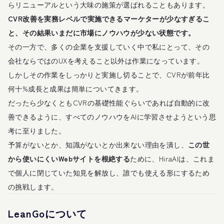
らリニューアルという大味の施策が選ばれることもあります。
CVR改善を実務レベルで実施できるマーケターが少なすぎるこ
と、その結果いまだに市場にノウハウが少ない状態です。
その一方で、多くの企業を支援していく中で私にとって、その
会社ならではのUXを考えること以外は作業になっています。
しかしその作業をしっかりと実施し切ることで、CVRが前年比
何十%成長と成果は簡単についてきます。
だったら少なくともCVRの基礎性能ぐらいであれば自動的に改
善できるように、すべてのノウハウをAIに学習させようという思
考に至りました。
予算がないとか、知識がないとか出来ない理由を潰し、
この世
から使いにくいWebサイトを根絶する
ために、HiraAIは、これま
で個人に閉じていた知見を解放し、誰でも使える形にするため
の挑戦します。
LeanGoについて