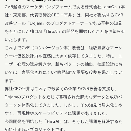
CVR起点のマーケティングファームである株式会社LeanGo（本
社：東京都、代表取締役CEO：平井）は、同社が提供するCVR
改善ツール「Dejam」のプロダクトオーナーである平井の知見
をもとにした独自AI「HiraAI」の開発を開始したことをお知らせ
いたします。
これまでCVR（コンバージョン率）改善は、経験豊富なマーケ
ターの仮説設計力や直感に大きく依存してきました。特に、ユ
ーザー心理の読み解きや、勝ちパターンの抽出、検証設計にお
いては、言語化されにくい“暗黙知”が重要な役割を果たしてい
ます。
弊社CEO平井はこれまで数多くの企業のCVR改善を支援し、
Dejamのプロダクトを通じて蓄積された膨大なデータと成功パ
ターンを体系化してきました。しかし、その知見は属人化しや
すく、再現性やスケーラビリティに課題がありました。
今回開発を開始した「
HiraAI
」は、そうした課題を解決するた
めに生まれたプロジェクトです。