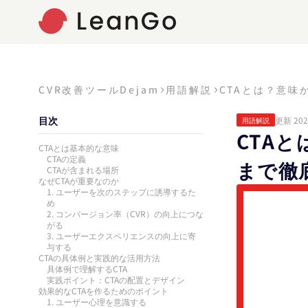
CVR改善ツールDejam
用語解説
CTAとは？意味
目次
更新 202
用語解説
CTA
CTAとは基本的な意味
CTAの定義
まで徹
CTAが含まれる場所
なぜCTAが重要なのか
1. ユーザーを次のステップに誘導するた
め
2. コンバージョン率（CVR）の向上につな
がる
3. ユーザーエクスペリエンスの向上に寄
与する
CTAの具体例と実践的な活用方法
具体例で理解するCTA
実践ポイント：CTAの配置とデザイン
効果的なCTAを作るためのポイント
1. ユーザー心理を意識する