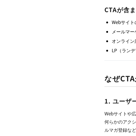
CTAが含
Webサイ
メールマー
オンライン
LP（ラン
なぜCT
1. ユー
Webサイトや
何らかのアク
ルマガ登録な