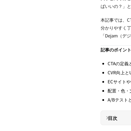
ばいいの？」
本記事では、C
分かりやすく
「Dejam（
記事のポイン
CTAの定
CVR向上と
ECサイト
配置・色・
A/Bテス
目次