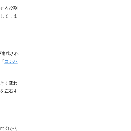
させる役割
脱してしま
が達成され
は「
コンバ
大きく変わ
否を左右す
確で分かり