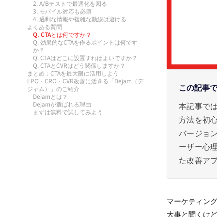
2. A/Bテストで最適化を図る
3. モバイル対応も必須
4. 過剰な情報や複雑な動線は避ける
よくある質問
Q. CTAとは何ですか？
Q. 効果的なCTAを作るポイントは何です
か？
Q. CTAはどこに設置すればよいですか？
Q. CTAとCVRはどう関係しますか？
まとめ：CTAを最大限に活用しよう
LPO・CRO・CVR改善に活きる「Dejam（デ
この記事
ジャム）」のご紹介
Dejamとは？
Dejamが選ばれる理由
本記事では、
まずは無料で試してみよう
方法を初心
バージョン
ーザー心理
た改善ア
マーケティング
大事と聞くけ